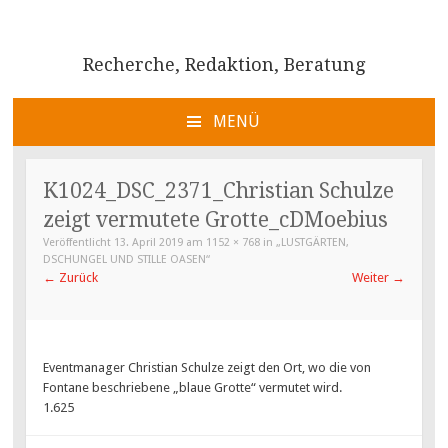
Recherche, Redaktion, Beratung
MENÜ
ZUM
INHALT
K1024_DSC_2371_Christian Schulze
SPRINGEN
zeigt vermutete Grotte_cDMoebius
Veröffentlicht
13. April 2019
am
1152 × 768
in
„LUSTGÄRTEN,
DSCHUNGEL UND STILLE OASEN“
←
Zurück
Weiter
→
Eventmanager Christian Schulze zeigt den Ort, wo die von
Fontane beschriebene „blaue Grotte“ vermutet wird.
1.625