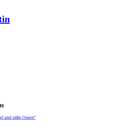
tin
us
l und stille Oasen“