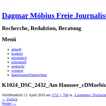
Dagmar Möbius Freie Journalis
Recherche, Redaktion, Beratung
Menü
Zum
aktuell
Inhalt
konkret
springen
persönlich
prinzipiell
gedruckt
vernetzt
Impressum/Datenschutz
K1024_DSC_2432_Am Haussee_cDMoebi
Veröffentlicht
13. April 2019
am
1152 × 768
in
„Lustgärten, Dschunge
←
Zurück
Weiter
→