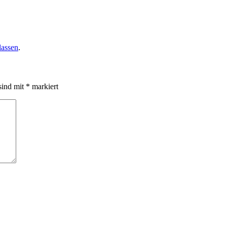
lassen
.
sind mit
*
markiert