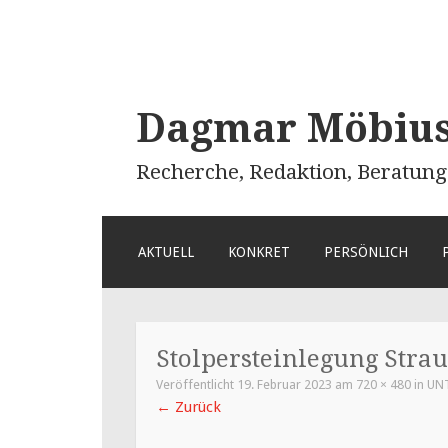
Dagmar Möbius 
Recherche, Redaktion, Beratung
ZUM
AKTUELL
KONKRET
PERSÖNLICH
INHALT
SPRINGEN
Stolpersteinlegung Str
Veröffentlicht
19. Februar 2023
am
720 × 480
in
UN
←
Zurück