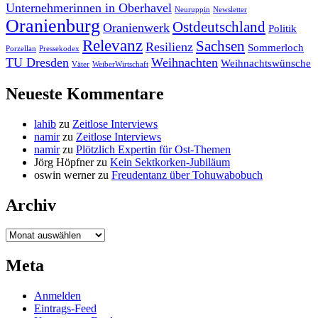
Unternehmerinnen in Oberhavel
Neuruppin
Newsletter
Oranienburg
Ostdeutschland
Oranienwerk
Politik
Relevanz
Sachsen
Resilienz
Sommerloch
Porzellan
Pressekodex
TU Dresden
Weihnachten
Weihnachtswünsche
Väter
WeiberWirtschaft
Neueste Kommentare
lahib
zu
Zeitlose Interviews
namir
zu
Zeitlose Interviews
namir
zu
Plötzlich Expertin für Ost-Themen
Jörg Höpfner
zu
Kein Sektkorken-Jubiläum
oswin werner
zu
Freudentanz über Tohuwabobuch
Archiv
Archiv
Meta
Anmelden
Eintrags-Feed