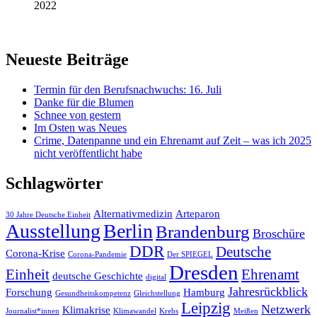
2022
Neueste Beiträge
Termin für den Berufsnachwuchs: 16. Juli
Danke für die Blumen
Schnee von gestern
Im Osten was Neues
Crime, Datenpanne und ein Ehrenamt auf Zeit – was ich 2025
nicht veröffentlicht habe
Schlagwörter
Alternativmedizin
Arteparon
30 Jahre Deutsche Einheit
Ausstellung
Berlin
Brandenburg
Broschüre
DDR
Deutsche
Corona-Krise
Corona-Pandemie
Der SPIEGEL
Dresden
Einheit
Ehrenamt
deutsche Geschichte
digital
Jahresrückblick
Forschung
Hamburg
Gesundheitskompetenz
Gleichstellung
Leipzig
Netzwerk
Klimakrise
Journalist*innen
Klimawandel
Krebs
Meißen