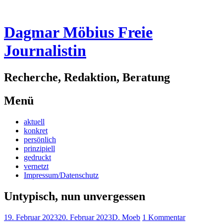
Dagmar Möbius Freie
Journalistin
Recherche, Redaktion, Beratung
Menü
Zum
aktuell
Inhalt
konkret
springen
persönlich
prinzipiell
gedruckt
vernetzt
Impressum/Datenschutz
Untypisch, nun unvergessen
19. Februar 2023
20. Februar 2023
D. Moeb
1 Kommentar