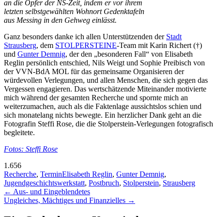
an die Opfer der NS-Zeit, indem er vor ihrem
letzten selbstgewählten Wohnort Gedenktafeln
aus Messing in den Gehweg einlässt.
Ganz besonders danke ich allen Unterstützenden der
Stadt
Strausberg
, dem
STOLPERSTEINE
-Team mit Karin Richert (†)
und
Gunter Demnig
, der den „besonderen Fall“ von Elisabeth
Reglin persönlich entschied, Nils Weigt und Sophie Preibisch von
der VVN-BdA MOL für das gemeinsame Organisieren der
würdevollen Verlegungen, und allen Menschen, die sich gegen das
Vergessen engagieren. Das wertschätzende Miteinander motivierte
mich während der gesamten Recherche und spornte mich an
weiterzumachen, auch als die Faktenlage aussichtslos schien und
sich monatelang nichts bewegte. Ein herzlicher Dank geht an die
Fotografin Steffi Rose, die die Stolperstein-Verlegungen fotografisch
begleitete.
Fotos: Steffi Rose
1.656
Recherche
,
Termin
Elisabeth Reglin
,
Gunter Demnig
,
Jugendgeschichtswerkstatt
,
Postbruch
,
Stolperstein
,
Strausberg
Beitragsnavigation
←
Aus- und Eingeblendetes
Ungleiches, Mächtiges und Finanzielles
→