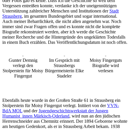
oder Fotos gab es keine. Dass ich die Geschichte so weit dem
Vergessen entreißen konnte, verdanke ich der uneigennützigen
Unterstützung zahlreicher Menschen und Institutionen der
Stadt
Strausberg
, im gesamten Bundesgebiet und sogar international.
Auch meiner Beharrlichkeit, die nicht allen angenehm war. Noch
immer sind zwar Fragen offen und es konnte nicht die komplette
Biografie rekonstruiert werden, aber ich werde die Geschichte
meiner Recherche und die Hintergründe des ungeklärten Todesfalls
in einem Buch erzählen. Das Veröffentlichungsdatum ist noch offen.
Gunter Demnig
Im Gespräch mit
Moisy Fingerguts
verlegt den
Strausbergs
Biografie wird
Stolperstein für Moisy
Bürgermeisterin Elke
verlesen
Fingergut
Stadeler
Ebenfalls heute wurde in der Großen Straße 61 in Strausberg ein
Stolperstein für Moisy Fingergut verlegt. Initiiert von der
VVN-
BdA MOL
und der
Jugendgeschichtswerkstatt der Jungen
Humanist_innen Märkisch-Oderland
, wird nun an den jüdischen
Herrenschneider aus Chemnitz erinnert. Der 1894 Geborene wohnte
am heutigen Gedenkort, als er in Strausberg Arbeit bekam. 1938