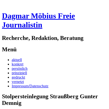
Dagmar Möbius Freie
Journalistin
Recherche, Redaktion, Beratung
Menü
Zum
aktuell
Inhalt
konkret
springen
persönlich
prinzipiell
gedruckt
vernetzt
Impressum/Datenschutz
Stolpersteinlegung Straußberg Gunter
Demnig