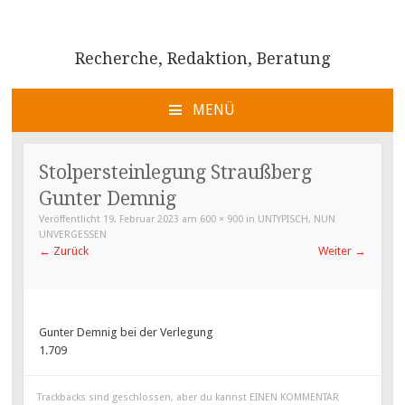
Recherche, Redaktion, Beratung
MENÜ
ZUM
INHALT
Stolpersteinlegung Straußberg
SPRINGEN
Gunter Demnig
Veröffentlicht
19. Februar 2023
am
600 × 900
in
UNTYPISCH, NUN
UNVERGESSEN
←
Zurück
Weiter
→
Gunter Demnig bei der Verlegung
1.709
Trackbacks sind geschlossen, aber du kannst
EINEN KOMMENTAR