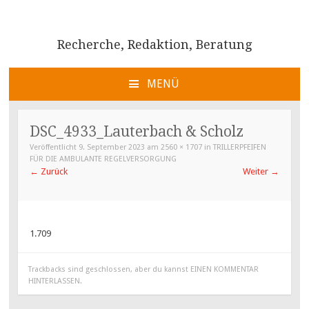
Recherche, Redaktion, Beratung
MENÜ
ZUM
INHALT
DSC_4933_Lauterbach & Scholz
SPRINGEN
Veröffentlicht
9. September 2023
am
2560 × 1707
in
TRILLERPFEIFEN
FÜR DIE AMBULANTE REGELVERSORGUNG
←
Zurück
Weiter
→
1.709
Trackbacks sind geschlossen, aber du kannst
EINEN KOMMENTAR
HINTERLASSEN
.