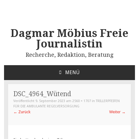
Dagmar Möbius Freie
Journalistin
Recherche, Redaktion, Beratung
MENÜ
ZUM
INHALT
SPRINGEN
DSC_4964_Wütend
Veröffentlicht
9. September 2023
am
2560 × 1707
in
TRILLERPFEIFEN
FÜR DIE AMBULANTE REGELVERSORGUNG
←
Zurück
Weiter
→