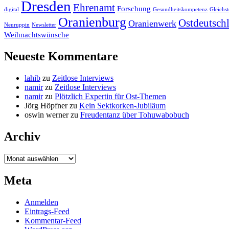
Dresden
Ehrenamt
Forschung
digital
Gesundheitskompetenz
Gleichst
Oranienburg
Ostdeutsch
Oranienwerk
Neuruppin
Newsletter
Weihnachtswünsche
Neueste Kommentare
lahib
zu
Zeitlose Interviews
namir
zu
Zeitlose Interviews
namir
zu
Plötzlich Expertin für Ost-Themen
Jörg Höpfner
zu
Kein Sektkorken-Jubiläum
oswin werner
zu
Freudentanz über Tohuwabobuch
Archiv
Archiv
Meta
Anmelden
Eintrags-Feed
Kommentar-Feed