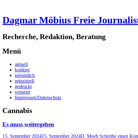
Dagmar Möbius Freie Journalis
Recherche, Redaktion, Beratung
Menü
Zum
aktuell
Inhalt
konkret
springen
persönlich
prinzipiell
gedruckt
vernetzt
Impressum/Datenschutz
Cannabis
Es muss weitergehen
15. September 2024
15. September 2024
D. Moeb
Schreibe einen Ko