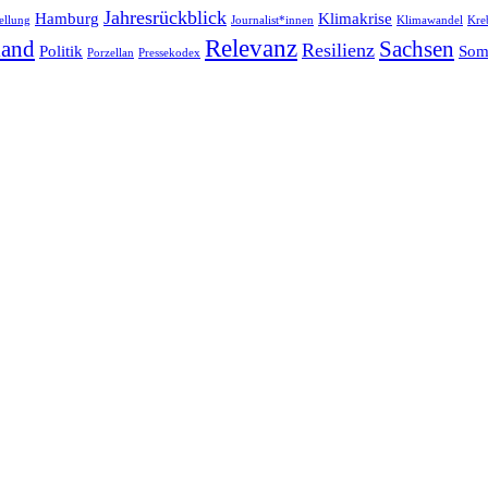
Jahresrückblick
Hamburg
Klimakrise
ellung
Journalist*innen
Klimawandel
Kre
Relevanz
land
Sachsen
Resilienz
Politik
Som
Porzellan
Pressekodex