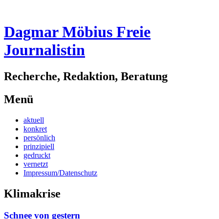
Dagmar Möbius Freie
Journalistin
Recherche, Redaktion, Beratung
Menü
Zum
aktuell
Inhalt
konkret
springen
persönlich
prinzipiell
gedruckt
vernetzt
Impressum/Datenschutz
Klimakrise
Schnee von gestern