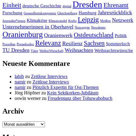
Dresden
Einheit
Ehrenamt
deutsche Geschichte
digital
Jahresrückblick
Forschung
Hamburg
Gesundheitskompetenz
Gleichstellung
Leipzig
Netzwerk
Klimakrise
Journalist*innen
Klimawandel
Krebs
Meißen
Unternehmerinnen in Oberhavel
Neuruppin
Newsletter
Oranienburg
Ostdeutschland
Oranienwerk
Politik
Relevanz
Sachsen
Resilienz
Sommerloch
Porzellan
Pressekodex
TU Dresden
Weihnachten
Weihnachtswünsche
Väter
WeiberWirtschaft
Neueste Kommentare
lahib
zu
Zeitlose Interviews
namir
zu
Zeitlose Interviews
namir
zu
Plötzlich Expertin für Ost-Themen
Jörg Höpfner
zu
Kein Sektkorken-Jubiläum
oswin werner
zu
Freudentanz über Tohuwabobuch
Archiv
Archiv