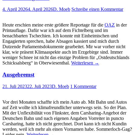
4. April 2026
4. April 2026
D. Moeb
Schreibe einen Kommentar
Heute erschien meine erste größere Reportage für die
OAZ
in der
Printauflage. Dafür war ich auf dem Fichtelberg und im
benachbarten Tschechien. Ich konnte mit Einheimischen und
Engagierten sprechen, habe Absagen kassiert und mich durch
Dutzende Parlamentsdokumente gearbeitet. Mir war vorher nicht
klar, wie präsent Klimaaspekte auch im Erzgebirge sind. Immer
weniger Schnee ist nicht das einzige Problem für „Ostdeutschlands
Schicksalsberg“ in Oberwiesenthal.
Weiterlesen
→
Ausgebremst
21. Juli 2023
22. Juli 2023
D. Moeb
1 Kommentar
Vor drei Monaten schaffte ich mein Auto ab. Mit Bahn und Autos
auf Zeit wollte ich klimafreundlicher unterwegs sein. So der Plan.
Mit der Unflexibilität von Flinkster, dem Carsharing-Angebot der
Deutschen Bahn und nach eigenen Angaben Vorreiter in puncto
Carsharing, hatte ich nicht gerechnet. Dort kann ich nicht Kundin
werden, weil ich mehr als einen Vornamen habe. Sommerloch-Gag?
Leider nein.
Weiterlesen
→