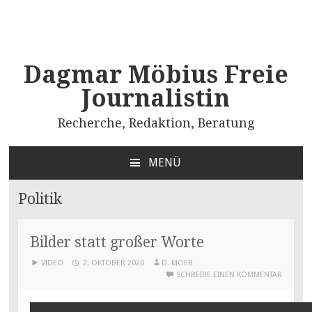
Dagmar Möbius Freie
Journalistin
Recherche, Redaktion, Beratung
MENÜ
ZUM
INHALT
Politik
SPRINGEN
Bilder statt großer Worte
VIDEO
2. OKTOBER 2020
D. MOEB
SCHREIBE EINEN KOMMENTAR