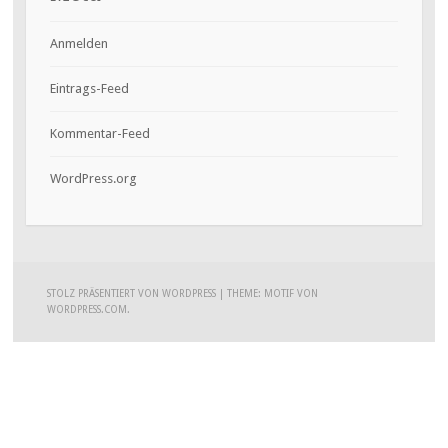
Anmelden
Eintrags-Feed
Kommentar-Feed
WordPress.org
STOLZ PRÄSENTIERT VON WORDPRESS
|
THEME: MOTIF VON
WORDPRESS.COM
.