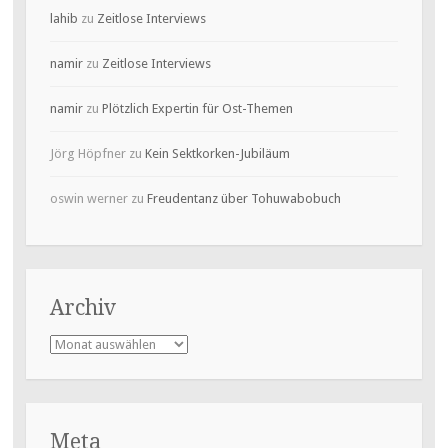
lahib
zu
Zeitlose Interviews
namir
zu
Zeitlose Interviews
namir
zu
Plötzlich Expertin für Ost-Themen
Jörg Höpfner
zu
Kein Sektkorken-Jubiläum
oswin werner
zu
Freudentanz über Tohuwabobuch
Archiv
Archiv
Meta