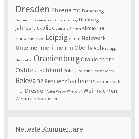
Dresden
Ehrenamt
Forschung
Hamburg
Gesundheitskompetenz
Gleichstellung
Jahresrückblick
Klimakrise
Journalist*innen
Leipzig
Netzwerk
Klimawandel
Krebs
Meißen
Unternehmerinnen in Oberhavel
Neuruppin
Oranienburg
Oranienwerk
Newsletter
Ostdeutschland
Politik
Porzellan
Pressekodex
Relevanz
Sachsen
Resilienz
Sommerloch
TU Dresden
Weihnachten
Väter
WeiberWirtschaft
Weihnachtswünsche
Neueste Kommentare