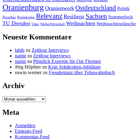
Neuruppin
Newsletter
Oranienburg
Ostdeutschland
Oranienwerk
Politik
Relevanz
Sachsen
Resilienz
Sommerloch
Porzellan
Pressekodex
TU Dresden
Weihnachten
Weihnachtswünsche
Väter
WeiberWirtschaft
Neueste Kommentare
lahib
zu
Zeitlose Interviews
namir
zu
Zeitlose Interviews
namir
zu
Plötzlich Expertin für Ost-Themen
Jörg Höpfner
zu
Kein Sektkorken-Jubiläum
oswin werner
zu
Freudentanz über Tohuwabobuch
Archiv
Archiv
Meta
Anmelden
Eintrags-Feed
Kommentar-Feed