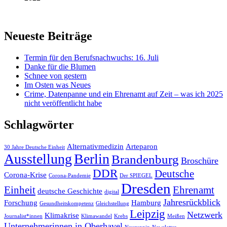
Neueste Beiträge
Termin für den Berufsnachwuchs: 16. Juli
Danke für die Blumen
Schnee von gestern
Im Osten was Neues
Crime, Datenpanne und ein Ehrenamt auf Zeit – was ich 2025
nicht veröffentlicht habe
Schlagwörter
Alternativmedizin
Arteparon
30 Jahre Deutsche Einheit
Ausstellung
Berlin
Brandenburg
Broschüre
DDR
Deutsche
Corona-Krise
Corona-Pandemie
Der SPIEGEL
Dresden
Einheit
Ehrenamt
deutsche Geschichte
digital
Jahresrückblick
Forschung
Hamburg
Gesundheitskompetenz
Gleichstellung
Leipzig
Netzwerk
Klimakrise
Journalist*innen
Klimawandel
Krebs
Meißen
Unternehmerinnen in Oberhavel