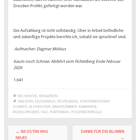
Dresden-Prohlis gefertigt worden war.
Die Aufzählung ist nicht vollständig. Über in Arbeit befindliche
und zukünftige Projekte berichte ich, sobald sie spruchreif sind.
Aufmacher: Dagmar Möbius
Kaum noch Schnee: Abfahrt vom Fichtelberg Ende Februar
2026
1.641
RECHERCHE
,
REDAKTION
DRESDEN
,
ERZGEBIRGE
,
FICHTELBERG
,
FORSTWIRTSCHAFT
,
GORBITZ
,
KI-FORSCHER
,
KINDERZIMMER
,
KLIMAKRISE
,
MODELLPROJEKT
,
OAZ
,
PLATTENBAU
,
POLIZEIKONTROLLE
Beitragsnavigation
←
IM OSTEN WAS
DANKE FÜR DIE BLUMEN
NEUES
→