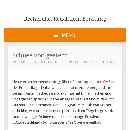
Recherche, Redaktion, Beratung
MENÜ
ZUM
INHALT
Schnee von gestern
SPRINGEN
4. APRIL 2026
D. MOEB
SCHREIBE EINEN KOMMENTAR
Heute erschien meine erste größere Reportage für die
OAZ
in
der Printauflage. Dafür war ich auf dem Fichtelberg und im
benachbarten Tschechien. Ich konnte mit Einheimischen und
Engagierten sprechen, habe Absagen kassiert und mich durch
Dutzende Parlamentsdokumente gearbeitet. Mir war vorher
nicht klar, wie präsent Klimaaspekte auch im Erzgebirge sind.
Immer weniger Schnee ist nicht das einzige Problem für
„Ostdeutschlands Schicksalsberg“ in Oberwiesenthal.