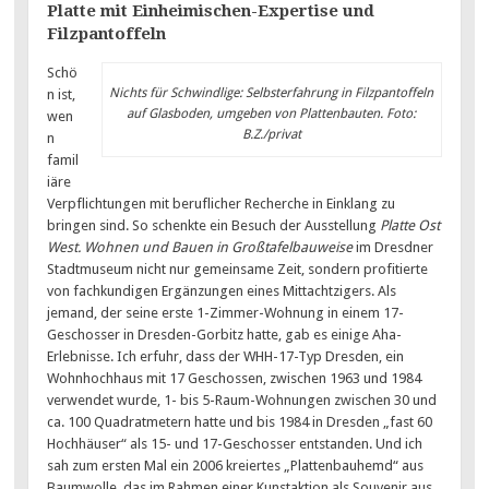
Platte mit Einheimischen-Expertise und
Filzpantoffeln
Schö
Nichts für Schwindlige: Selbsterfahrung in Filzpantoffeln
n ist,
auf Glasboden, umgeben von Plattenbauten. Foto:
wen
B.Z./privat
n
famil
iäre
Verpflichtungen mit beruflicher Recherche in Einklang zu
bringen sind. So schenkte ein Besuch der Ausstellung
Platte Ost
West. Wohnen und Bauen in Großtafelbauweise
im Dresdner
Stadtmuseum nicht nur gemeinsame Zeit, sondern profitierte
von fachkundigen Ergänzungen eines Mittachtzigers. Als
jemand, der seine erste 1-Zimmer-Wohnung in einem 17-
Geschosser in Dresden-Gorbitz hatte, gab es einige Aha-
Erlebnisse. Ich erfuhr, dass der WHH-17-Typ Dresden, ein
Wohnhochhaus mit 17 Geschossen, zwischen 1963 und 1984
verwendet wurde, 1- bis 5-Raum-Wohnungen zwischen 30 und
ca. 100 Quadratmetern hatte und bis 1984 in Dresden „fast 60
Hochhäuser“ als 15- und 17-Geschosser entstanden. Und ich
sah zum ersten Mal ein 2006 kreiertes „Plattenbauhemd“ aus
Baumwolle, das im Rahmen einer Kunstaktion als Souvenir aus