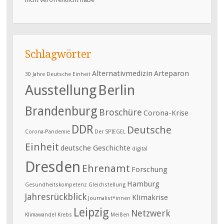
Schlagwörter
Alternativmedizin
Arteparon
30 Jahre Deutsche Einheit
Ausstellung
Berlin
Brandenburg
Broschüre
Corona-Krise
DDR
Deutsche
Corona-Pandemie
Der SPIEGEL
Einheit
deutsche Geschichte
digital
Dresden
Ehrenamt
Forschung
Hamburg
Gesundheitskompetenz
Gleichstellung
Jahresrückblick
Klimakrise
Journalist*innen
Leipzig
Netzwerk
Klimawandel
Krebs
Meißen