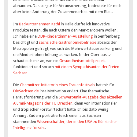
abhanden. Das sorgte für Verunsicherung, bedeutete für mich
aber keine Änderung der Zusammenarbeit mit dem Blatt.
Im
Backunternehmen Kathi
in Halle durfte ich innovative
Produkte testen, die nach Ostern den Markt erobern wollen.
Ich habe eine
DDR-Kinderzimmer-Ausstellung
in Senftenberg
besichtigt und
sächsische Gastronomiebetriebe
abseits der
Metropolen gefragt, wie sich die Mehrwertsteuersenkung und
die Mindestlohnerhöhung auswirken. In der Oberlausitz
schaute ich mir an, wie ein
Gesundheitsmodellprojekt
funktioniert und sprach
mit einem Sympathisanten der Freien
Sachsen
.
Die
Chemnitzer Initiatorin eines Frauenfestivals
hat mir für
DieSachsen.de
ihre Motivation erklärt. Eine thematische
Herausforderung war die
Schwerpunkt-Ausgabe des aktuellen
Alumni-Magazins der TU Dresden
, denn von internationaler
und tropischer Forstwirtschaft hatte ich bis dato wenig
Ahnung. Zudem porträtierte ich einen aus Sachsen
stammenden
Wissenschaftler, der in den USA zu Künstlicher
Intelligenz forscht
.