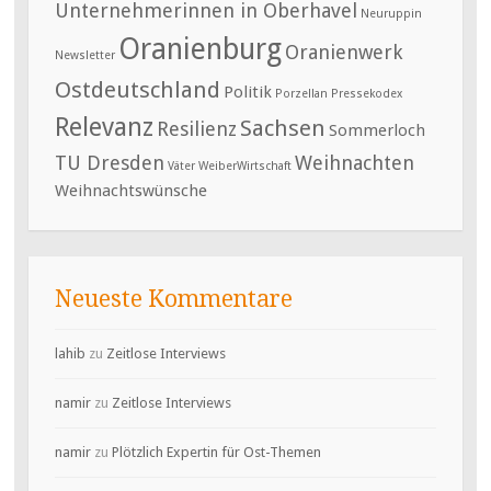
Unternehmerinnen in Oberhavel
Neuruppin
Oranienburg
Oranienwerk
Newsletter
Ostdeutschland
Politik
Porzellan
Pressekodex
Relevanz
Sachsen
Resilienz
Sommerloch
TU Dresden
Weihnachten
Väter
WeiberWirtschaft
Weihnachtswünsche
Neueste Kommentare
lahib
zu
Zeitlose Interviews
namir
zu
Zeitlose Interviews
namir
zu
Plötzlich Expertin für Ost-Themen