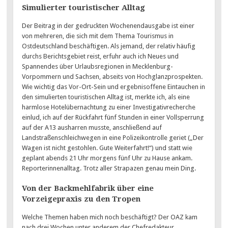
Simulierter touristischer Alltag
Der Beitrag in der gedruckten Wochenendausgabe ist einer
von mehreren, die sich mit dem Thema Tourismus in
Ostdeutschland beschäftigen. Als jemand, der relativ häufig
durchs Berichtsgebiet reist, erfuhr auch ich Neues und
Spannendes über Urlaubsregionen in Mecklenburg-
Vorpommern und Sachsen, abseits von Hochglanzprospekten.
Wie wichtig das Vor-Ort-Sein und ergebnisoffene Eintauchen in
den simulierten touristischen Alltag ist, merkte ich, als eine
harmlose Hotelübernachtung zu einer Investigativrecherche
einlud, ich auf der Rückfahrt fünf Stunden in einer Vollsperrung
auf der A13 ausharren musste, anschließend auf
Landstraßenschleichwegen in eine Polizeikontrolle geriet („Der
Wagen ist nicht gestohlen. Gute Weiterfahrt!“) und statt wie
geplant abends 21 Uhr morgens fünf Uhr zu Hause ankam.
Reporterinnenalltag. Trotz aller Strapazen genau mein Ding.
Von der Backmehlfabrik über eine
Vorzeigepraxis zu den Tropen
Welche Themen haben mich noch beschäftigt? Der OAZ kam
nach drei Wochen unter anderem der Chefredakteur