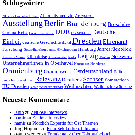
Schlagwörter
Alternativmedizin
Arteparon
30 Jahre Deutsche Einheit
Ausstellung
Berlin
Brandenburg
Broschüre
DDR
Deutsche
Corona-Krise
Corona-Pandemie
Der SPIEGEL
Dresden
Einheit
Ehrenamt
deutsche Geschichte
digital
Jahresrückblick
Forschung
Hamburg
Gesundheitskompetenz
Gleichstellung
Leipzig
Netzwerk
Klimakrise
Journalist*innen
Klimawandel
Krebs
Meißen
Unternehmerinnen in Oberhavel
Neuruppin
Newsletter
Oranienburg
Ostdeutschland
Oranienwerk
Politik
Relevanz
Sachsen
Resilienz
Sommerloch
Porzellan
Pressekodex
TU Dresden
Weihnachten
Weihnachtswünsche
Väter
WeiberWirtschaft
Neueste Kommentare
lahib
zu
Zeitlose Interviews
namir
zu
Zeitlose Interviews
namir
zu
Plötzlich Expertin für Ost-Themen
Jörg Höpfner
zu
Kein Sektkorken-Jubiläum
oswin werner
zu
Freudentanz über Tohuwabobuch