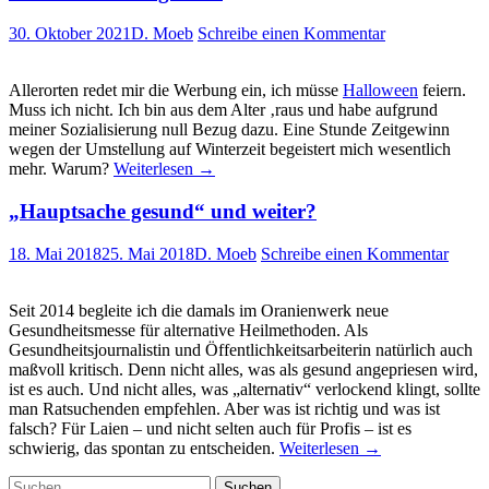
30. Oktober 2021
D. Moeb
Schreibe einen Kommentar
Allerorten redet mir die Werbung ein, ich müsse
Halloween
feiern.
Muss ich nicht. Ich bin aus dem Alter ‚raus und habe aufgrund
meiner Sozialisierung null Bezug dazu. Eine Stunde Zeitgewinn
wegen der Umstellung auf Winterzeit begeistert mich wesentlich
mehr. Warum?
Weiterlesen
→
„Hauptsache gesund“ und weiter?
18. Mai 2018
25. Mai 2018
D. Moeb
Schreibe einen Kommentar
Seit 2014 begleite ich die damals im Oranienwerk neue
Gesundheitsmesse für alternative Heilmethoden. Als
Gesundheitsjournalistin und Öffentlichkeitsarbeiterin natürlich auch
maßvoll kritisch. Denn nicht alles, was als gesund angepriesen wird,
ist es auch. Und nicht alles, was „alternativ“ verlockend klingt, sollte
man Ratsuchenden empfehlen. Aber was ist richtig und was ist
falsch? Für Laien – und nicht selten auch für Profis – ist es
schwierig, das spontan zu entscheiden.
Weiterlesen
→
Suchen