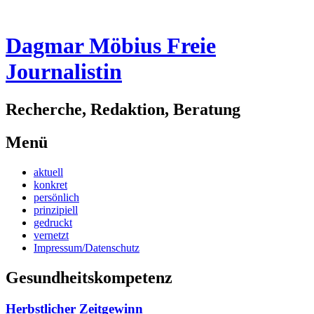
Dagmar Möbius Freie
Journalistin
Recherche, Redaktion, Beratung
Menü
Zum
aktuell
Inhalt
konkret
springen
persönlich
prinzipiell
gedruckt
vernetzt
Impressum/Datenschutz
Gesundheitskompetenz
Herbstlicher Zeitgewinn