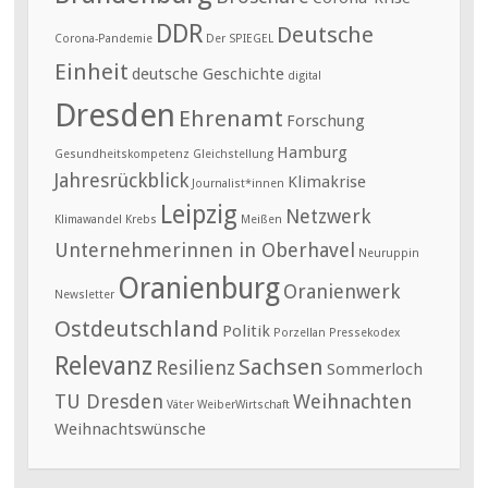
DDR
Deutsche
Corona-Pandemie
Der SPIEGEL
Einheit
deutsche Geschichte
digital
Dresden
Ehrenamt
Forschung
Hamburg
Gesundheitskompetenz
Gleichstellung
Jahresrückblick
Klimakrise
Journalist*innen
Leipzig
Netzwerk
Klimawandel
Krebs
Meißen
Unternehmerinnen in Oberhavel
Neuruppin
Oranienburg
Oranienwerk
Newsletter
Ostdeutschland
Politik
Porzellan
Pressekodex
Relevanz
Sachsen
Resilienz
Sommerloch
TU Dresden
Weihnachten
Väter
WeiberWirtschaft
Weihnachtswünsche