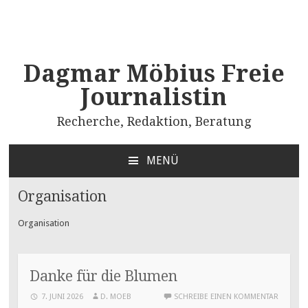
Dagmar Möbius Freie
Journalistin
Recherche, Redaktion, Beratung
MENÜ
ZUM
INHALT
Organisation
SPRINGEN
Organisation
Danke für die Blumen
7. JUNI 2026
D. MOEB
SCHREIBE EINEN KOMMENTAR