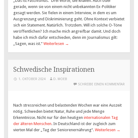
„Das ist Faschismus.“ Drei Worte, die knallen. Auch oder
gerade, wenn sie von einem nicht unbekannten Ex-Politiker
gesagt werden. Sie fielen in einem Interview, in dem es um
Ausgrenzung und Diskriminierung geht. Ohne Kontext verbietet
sich ein Statement. Natürlich. Trotzdem. Will ich solche O-Töne
veröffentlichen? Ich mache mich angreifbar damit. Und doch
habe ich mich dafür entschieden, denn im Journalismus gilt:
„Sagen, was ist.“
Weiterlesen
→
Schwedische Inspirationen
1. OKTOBER 2024
D. MOEB
SCHREIBE EINEN KOMMENTAR
Nach stressreichen und belastenden Wochen war eine Auszeit
nötig. Schweden bietet Natur, Ruhe und jede Menge
Erkenntnisse. Nicht nur für den heutigen
internationalen Tag
der älteren Menschen
. In Deutschland ist der zugleich zum
vierten Mal der „Tag der Seniorenernährung“.
Weiterlesen
→