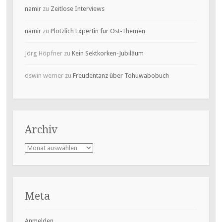
namir
zu
Zeitlose Interviews
namir
zu
Plötzlich Expertin für Ost-Themen
Jörg Höpfner
zu
Kein Sektkorken-Jubiläum
oswin werner
zu
Freudentanz über Tohuwabobuch
Archiv
Archiv
Meta
Anmelden