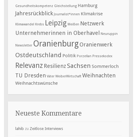
Hamburg
Gesundheitskompetenz
Gleichstellung
Jahresrückblick
Klimakrise
Journalist*innen
Leipzig
Netzwerk
Klimawandel
Krebs
Meißen
Unternehmerinnen in Oberhavel
Neuruppin
Oranienburg
Oranienwerk
Newsletter
Ostdeutschland
Politik
Porzellan
Pressekodex
Relevanz
Sachsen
Resilienz
Sommerloch
TU Dresden
Weihnachten
Väter
WeiberWirtschaft
Weihnachtswünsche
Neueste Kommentare
lahib
zu
Zeitlose Interviews