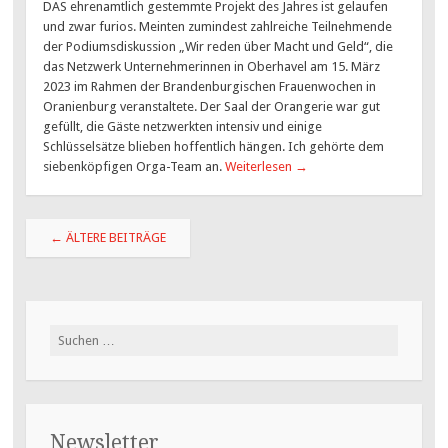
DAS ehrenamtlich gestemmte Projekt des Jahres ist gelaufen
und zwar furios. Meinten zumindest zahlreiche Teilnehmende
der Podiumsdiskussion „Wir reden über Macht und Geld“, die
das Netzwerk Unternehmerinnen in Oberhavel am 15. März
2023 im Rahmen der Brandenburgischen Frauenwochen in
Oranienburg veranstaltete. Der Saal der Orangerie war gut
gefüllt, die Gäste netzwerkten intensiv und einige
Schlüsselsätze blieben hoffentlich hängen. Ich gehörte dem
siebenköpfigen Orga-Team an.
Weiterlesen
→
Beitragsnavigation
←
ÄLTERE BEITRÄGE
Suchen
nach:
Newsletter