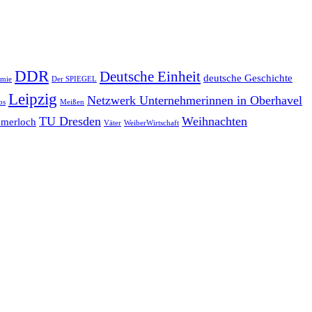
DDR
Deutsche Einheit
deutsche Geschichte
emie
Der SPIEGEL
Leipzig
Netzwerk Unternehmerinnen in Oberhavel
bs
Meißen
TU Dresden
Weihnachten
merloch
Väter
WeiberWirtschaft