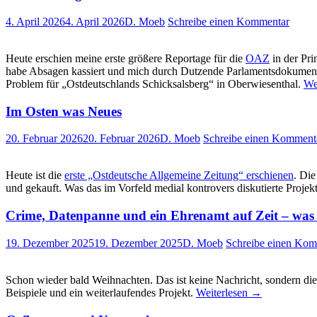
4. April 2026
4. April 2026
D. Moeb
Schreibe einen Kommentar
Heute erschien meine erste größere Reportage für die
OAZ
in der Pri
habe Absagen kassiert und mich durch Dutzende Parlamentsdokumente g
Problem für „Ostdeutschlands Schicksalsberg“ in Oberwiesenthal.
We
Im Osten was Neues
20. Februar 2026
20. Februar 2026
D. Moeb
Schreibe einen Komment
Heute ist die
erste „Ostdeutsche Allgemeine Zeitung“ erschienen
. Die
und gekauft. Was das im Vorfeld medial kontrovers diskutierte Projek
Crime, Datenpanne und ein Ehrenamt auf Zeit – was i
19. Dezember 2025
19. Dezember 2025
D. Moeb
Schreibe einen Kom
Schon wieder bald Weihnachten. Das ist keine Nachricht, sondern die 
Beispiele und ein weiterlaufendes Projekt.
Weiterlesen
→