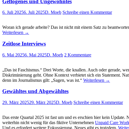
Geflogenes und Ungewohntes
6. Juli 2025
6. Juli 2025
D. Moeb
Schreibe einen Kommentar
Woran ich gerade arbeite? Das ist nicht mit einem Satz zu beantworte
Weiterlesen
→
Zeitlose Interviews
6. Mai 2025
6. Mai 2025
D. Moeb
2 Kommentare
„Das ist Faschismus.“ Drei Worte, die knallen. Auch oder gerade, we
Diskriminierung geht. Ohne Kontext verbietet sich ein Statement. Na
denn im Journalismus gilt: „Sagen, was ist.“
Weiterlesen
→
Gewähltes und Abgewähltes
29. März 2025
29. März 2025
D. Moeb
Schreibe einen Kommentar
Das erste Quartal 2025 ist fast um und es erschien hier kein Update.
weiterhin nicht wenig für das fiktive Unternehmen
Unpaid Care Wor
Und es erfordert weitere Fokussierung. Neues gibt es trotzdem.
Weite