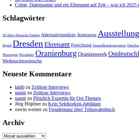
Crime, Datenpanne und ein Ehrenamt auf Zeit – was ich 2025 ni
Schlagwörter
Ausstellun
Alternativmedizin
Arteparon
30 Jahre Deutsche Einheit
Dresden
Ehrenamt
Forschung
digital
Gesundheitskompetenz
Gleichst
Oranienburg
Ostdeutsch
Oranienwerk
Neuruppin
Newsletter
Weihnachtswünsche
Neueste Kommentare
lahib
zu
Zeitlose Interviews
namir
zu
Zeitlose Interviews
namir
zu
Plötzlich Expertin für Ost-Themen
Jörg Höpfner
zu
Kein Sektkorken-Jubiläum
oswin werner
zu
Freudentanz über Tohuwabobuch
Archiv
Archiv