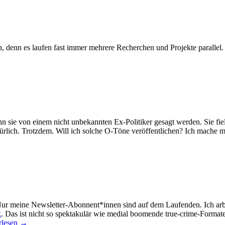
n, denn es laufen fast immer mehrere Recherchen und Projekte parallel.
nn sie von einem nicht unbekannten Ex-Politiker gesagt werden. Sie fi
türlich. Trotzdem. Will ich solche O-Töne veröffentlichen? Ich mache 
 Nur meine Newsletter-Abonnent*innen sind auf dem Laufenden. Ich arbe
k
. Das ist nicht so spektakulär wie medial boomende true-crime-Format
rlesen
→