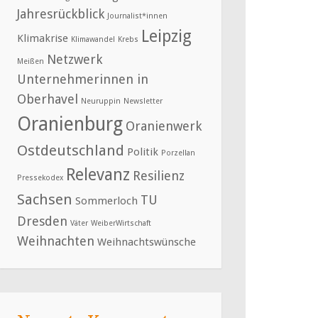
Jahresrückblick
Journalist*innen
Leipzig
Klimakrise
Klimawandel
Krebs
Netzwerk
Meißen
Unternehmerinnen in
Oberhavel
Neuruppin
Newsletter
Oranienburg
Oranienwerk
Ostdeutschland
Politik
Porzellan
Relevanz
Resilienz
Pressekodex
Sachsen
TU
Sommerloch
Dresden
Väter
WeiberWirtschaft
Weihnachten
Weihnachtswünsche