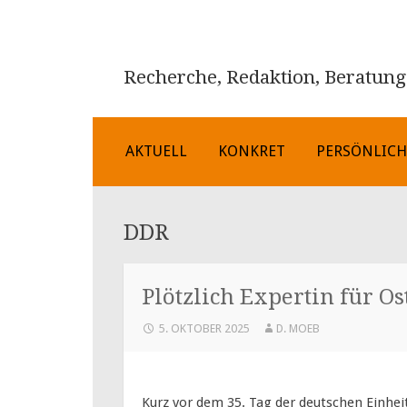
Recherche, Redaktion, Beratung
ZUM
AKTUELL
KONKRET
PERSÖNLIC
INHALT
SPRINGEN
DDR
Plötzlich Expertin für O
5. OKTOBER 2025
D. MOEB
Kurz vor dem 35. Tag der deutschen Einheit 