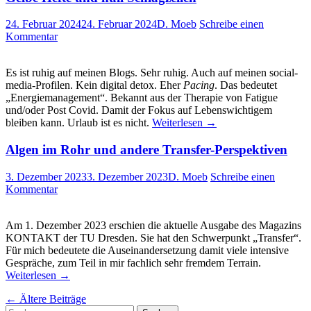
24. Februar 2024
24. Februar 2024
D. Moeb
Schreibe einen
Kommentar
Es ist ruhig auf meinen Blogs. Sehr ruhig. Auch auf meinen social-
media-Profilen. Kein digital detox. Eher
Pacing
. Das bedeutet
„Energiemanagement“. Bekannt aus der Therapie von Fatigue
und/oder Post Covid. Damit der Fokus auf Lebenswichtigem
bleiben kann. Urlaub ist es nicht.
Weiterlesen
→
Algen im Rohr und andere Transfer-Perspektiven
3. Dezember 2023
3. Dezember 2023
D. Moeb
Schreibe einen
Kommentar
Am 1. Dezember 2023 erschien die aktuelle Ausgabe des Magazins
KONTAKT der TU Dresden. Sie hat den Schwerpunkt „Transfer“.
Für mich bedeutete die Auseinandersetzung damit viele intensive
Gespräche, zum Teil in mir fachlich sehr fremdem Terrain.
Weiterlesen
→
Beitragsnavigation
←
Ältere Beiträge
Suchen