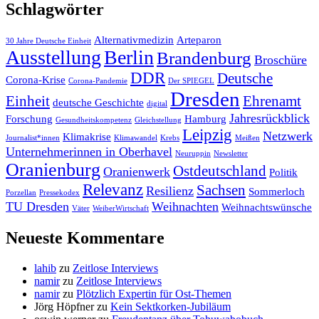
Schlagwörter
Alternativmedizin
Arteparon
30 Jahre Deutsche Einheit
Ausstellung
Berlin
Brandenburg
Broschüre
DDR
Deutsche
Corona-Krise
Corona-Pandemie
Der SPIEGEL
Dresden
Einheit
Ehrenamt
deutsche Geschichte
digital
Jahresrückblick
Forschung
Hamburg
Gesundheitskompetenz
Gleichstellung
Leipzig
Netzwerk
Klimakrise
Journalist*innen
Klimawandel
Krebs
Meißen
Unternehmerinnen in Oberhavel
Neuruppin
Newsletter
Oranienburg
Ostdeutschland
Oranienwerk
Politik
Relevanz
Sachsen
Resilienz
Sommerloch
Porzellan
Pressekodex
TU Dresden
Weihnachten
Weihnachtswünsche
Väter
WeiberWirtschaft
Neueste Kommentare
lahib
zu
Zeitlose Interviews
namir
zu
Zeitlose Interviews
namir
zu
Plötzlich Expertin für Ost-Themen
Jörg Höpfner
zu
Kein Sektkorken-Jubiläum