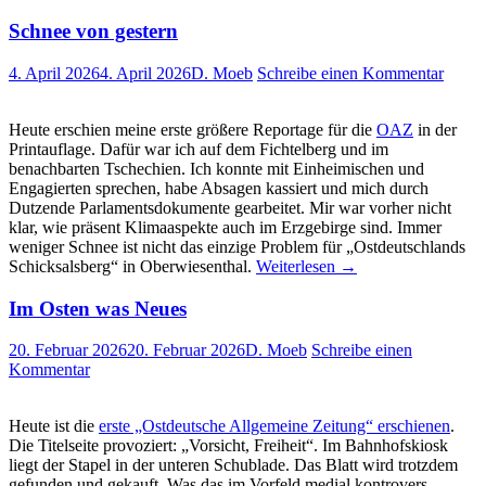
Schnee von gestern
4. April 2026
4. April 2026
D. Moeb
Schreibe einen Kommentar
Heute erschien meine erste größere Reportage für die
OAZ
in der
Printauflage. Dafür war ich auf dem Fichtelberg und im
benachbarten Tschechien. Ich konnte mit Einheimischen und
Engagierten sprechen, habe Absagen kassiert und mich durch
Dutzende Parlamentsdokumente gearbeitet. Mir war vorher nicht
klar, wie präsent Klimaaspekte auch im Erzgebirge sind. Immer
weniger Schnee ist nicht das einzige Problem für „Ostdeutschlands
Schicksalsberg“ in Oberwiesenthal.
Weiterlesen
→
Im Osten was Neues
20. Februar 2026
20. Februar 2026
D. Moeb
Schreibe einen
Kommentar
Heute ist die
erste „Ostdeutsche Allgemeine Zeitung“ erschienen
.
Die Titelseite provoziert: „Vorsicht, Freiheit“. Im Bahnhofskiosk
liegt der Stapel in der unteren Schublade. Das Blatt wird trotzdem
gefunden und gekauft. Was das im Vorfeld medial kontrovers