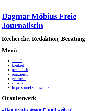
Dagmar Möbius Freie
Journalistin
Recherche, Redaktion, Beratung
Menü
Zum
aktuell
Inhalt
konkret
springen
persönlich
prinzipiell
gedruckt
vernetzt
Impressum/Datenschutz
Oranienwerk
„Hauptsache gesund“ und weiter?