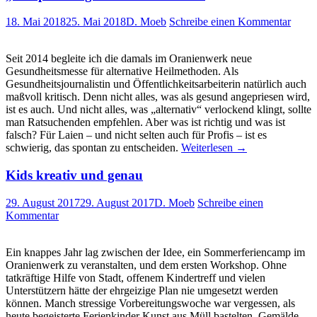
18. Mai 2018
25. Mai 2018
D. Moeb
Schreibe einen Kommentar
Seit 2014 begleite ich die damals im Oranienwerk neue
Gesundheitsmesse für alternative Heilmethoden. Als
Gesundheitsjournalistin und Öffentlichkeitsarbeiterin natürlich auch
maßvoll kritisch. Denn nicht alles, was als gesund angepriesen wird,
ist es auch. Und nicht alles, was „alternativ“ verlockend klingt, sollte
man Ratsuchenden empfehlen. Aber was ist richtig und was ist
falsch? Für Laien – und nicht selten auch für Profis – ist es
schwierig, das spontan zu entscheiden.
Weiterlesen
→
Kids kreativ und genau
29. August 2017
29. August 2017
D. Moeb
Schreibe einen
Kommentar
Ein knappes Jahr lag zwischen der Idee, ein Sommerferiencamp im
Oranienwerk zu veranstalten, und dem ersten Workshop. Ohne
tatkräftige Hilfe von Stadt, offenem Kindertreff und vielen
Unterstützern hätte der ehrgeizige Plan nie umgesetzt werden
können. Manch stressige Vorbereitungswoche war vergessen, als
heute begeisterte Ferienkinder Kunst aus Müll bastelten, Gemälde