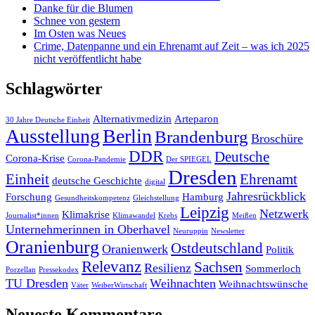
Danke für die Blumen
Schnee von gestern
Im Osten was Neues
Crime, Datenpanne und ein Ehrenamt auf Zeit – was ich 2025
nicht veröffentlicht habe
Schlagwörter
Alternativmedizin
Arteparon
30 Jahre Deutsche Einheit
Ausstellung
Berlin
Brandenburg
Broschüre
DDR
Deutsche
Corona-Krise
Corona-Pandemie
Der SPIEGEL
Dresden
Einheit
Ehrenamt
deutsche Geschichte
digital
Jahresrückblick
Forschung
Hamburg
Gesundheitskompetenz
Gleichstellung
Leipzig
Netzwerk
Klimakrise
Journalist*innen
Klimawandel
Krebs
Meißen
Unternehmerinnen in Oberhavel
Neuruppin
Newsletter
Oranienburg
Ostdeutschland
Oranienwerk
Politik
Relevanz
Sachsen
Resilienz
Sommerloch
Porzellan
Pressekodex
TU Dresden
Weihnachten
Weihnachtswünsche
Väter
WeiberWirtschaft
Neueste Kommentare