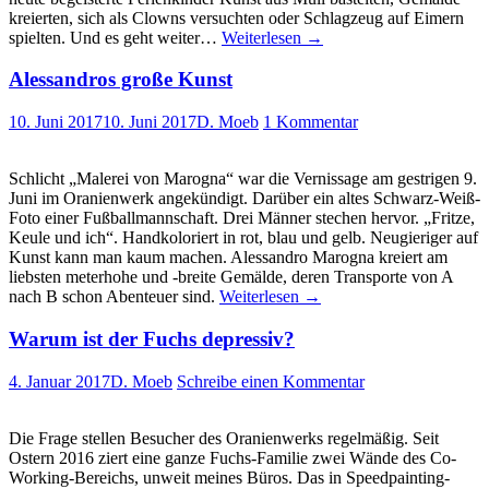
kreierten, sich als Clowns versuchten oder Schlagzeug auf Eimern
spielten. Und es geht weiter…
Weiterlesen
→
Alessandros große Kunst
10. Juni 2017
10. Juni 2017
D. Moeb
1 Kommentar
Schlicht „Malerei von Marogna“ war die Vernissage am gestrigen 9.
Juni im Oranienwerk angekündigt. Darüber ein altes Schwarz-Weiß-
Foto einer Fußballmannschaft. Drei Männer stechen hervor. „Fritze,
Keule und ich“. Handkoloriert in rot, blau und gelb. Neugieriger auf
Kunst kann man kaum machen. Alessandro Marogna kreiert am
liebsten meterhohe und -breite Gemälde, deren Transporte von A
nach B schon Abenteuer sind.
Weiterlesen
→
Warum ist der Fuchs depressiv?
4. Januar 2017
D. Moeb
Schreibe einen Kommentar
Die Frage stellen Besucher des Oranienwerks regelmäßig. Seit
Ostern 2016 ziert eine ganze Fuchs-Familie zwei Wände des Co-
Working-Bereichs, unweit meines Büros. Das in Speedpainting-