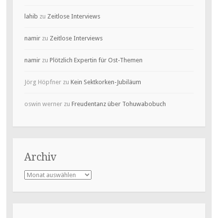
lahib
zu
Zeitlose Interviews
namir
zu
Zeitlose Interviews
namir
zu
Plötzlich Expertin für Ost-Themen
Jörg Höpfner
zu
Kein Sektkorken-Jubiläum
oswin werner
zu
Freudentanz über Tohuwabobuch
Archiv
Archiv