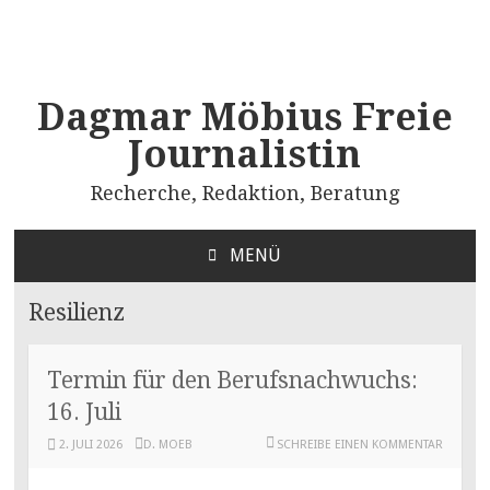
Dagmar Möbius Freie
Journalistin
Recherche, Redaktion, Beratung
MENÜ
ZUM
INHALT
Resilienz
SPRINGEN
Termin für den Berufsnachwuchs:
16. Juli
2. JULI 2026
D. MOEB
SCHREIBE EINEN KOMMENTAR