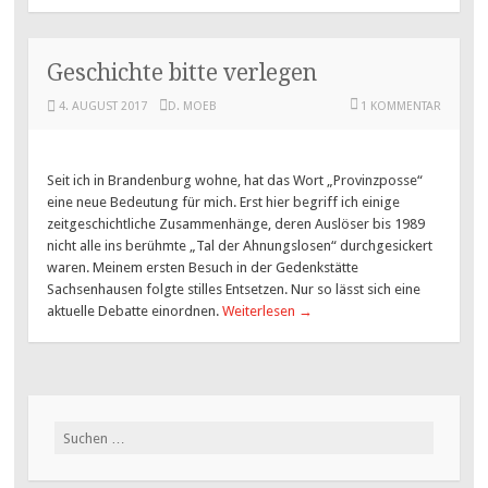
Geschichte bitte verlegen
4. AUGUST 2017
D. MOEB
1 KOMMENTAR
Seit ich in Brandenburg wohne, hat das Wort „Provinzposse“
eine neue Bedeutung für mich. Erst hier begriff ich einige
zeitgeschichtliche Zusammenhänge, deren Auslöser bis 1989
nicht alle ins berühmte „Tal der Ahnungslosen“ durchgesickert
waren. Meinem ersten Besuch in der Gedenkstätte
Sachsenhausen folgte stilles Entsetzen. Nur so lässt sich eine
aktuelle Debatte einordnen.
Weiterlesen
→
Suchen
nach: