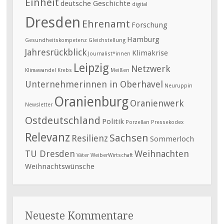
Einheit
deutsche Geschichte
digital
Dresden
Ehrenamt
Forschung
Hamburg
Gesundheitskompetenz
Gleichstellung
Jahresrückblick
Klimakrise
Journalist*innen
Leipzig
Netzwerk
Klimawandel
Krebs
Meißen
Unternehmerinnen in Oberhavel
Neuruppin
Oranienburg
Oranienwerk
Newsletter
Ostdeutschland
Politik
Porzellan
Pressekodex
Relevanz
Sachsen
Resilienz
Sommerloch
TU Dresden
Weihnachten
Väter
WeiberWirtschaft
Weihnachtswünsche
Neueste Kommentare