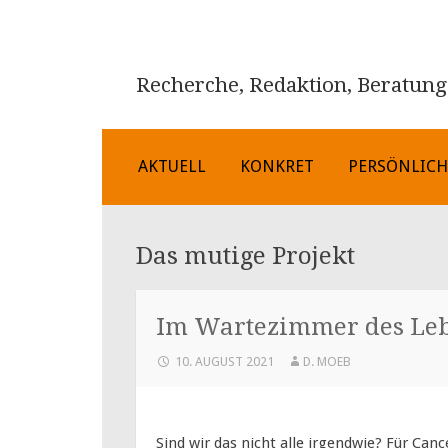
Recherche, Redaktion, Beratung
ZUM
AKTUELL
KONKRET
PERSÖNLIC
INHALT
SPRINGEN
Das mutige Projekt
Im Wartezimmer des Le
10. AUGUST 2021
D. MOEB
Sind wir das nicht alle irgendwie? Für Cance