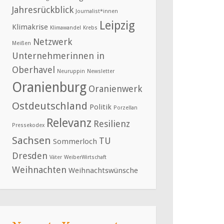
Jahresrückblick
Journalist*innen
Leipzig
Klimakrise
Klimawandel
Krebs
Netzwerk
Meißen
Unternehmerinnen in
Oberhavel
Neuruppin
Newsletter
Oranienburg
Oranienwerk
Ostdeutschland
Politik
Porzellan
Relevanz
Resilienz
Pressekodex
Sachsen
TU
Sommerloch
Dresden
Väter
WeiberWirtschaft
Weihnachten
Weihnachtswünsche