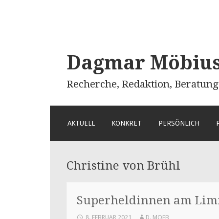
Dagmar Möbius 
Recherche, Redaktion, Beratung
ZUM
AKTUELL
KONKRET
PERSÖNLICH
INHALT
SPRINGEN
Christine von Brühl
Superheldinnen am Lim
8. FEBRUAR 2021
D. MOEB