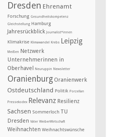
Dresden
Ehrenamt
Forschung
Gesundheitskompetenz
Hamburg
Gleichstellung
Jahresrückblick
Journalist*innen
Leipzig
Klimakrise
Klimawandel
Krebs
Netzwerk
Meißen
Unternehmerinnen in
Oberhavel
Neuruppin
Newsletter
Oranienburg
Oranienwerk
Ostdeutschland
Politik
Porzellan
Relevanz
Resilienz
Pressekodex
Sachsen
TU
Sommerloch
Dresden
Väter
WeiberWirtschaft
Weihnachten
Weihnachtswünsche