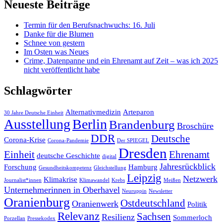
Neueste Beiträge
Termin für den Berufsnachwuchs: 16. Juli
Danke für die Blumen
Schnee von gestern
Im Osten was Neues
Crime, Datenpanne und ein Ehrenamt auf Zeit – was ich 2025
nicht veröffentlicht habe
Schlagwörter
Alternativmedizin
Arteparon
30 Jahre Deutsche Einheit
Ausstellung
Berlin
Brandenburg
Broschüre
DDR
Deutsche
Corona-Krise
Corona-Pandemie
Der SPIEGEL
Dresden
Einheit
Ehrenamt
deutsche Geschichte
digital
Jahresrückblick
Forschung
Hamburg
Gesundheitskompetenz
Gleichstellung
Leipzig
Netzwerk
Klimakrise
Journalist*innen
Klimawandel
Krebs
Meißen
Unternehmerinnen in Oberhavel
Neuruppin
Newsletter
Oranienburg
Ostdeutschland
Oranienwerk
Politik
Relevanz
Sachsen
Resilienz
Sommerloch
Porzellan
Pressekodex