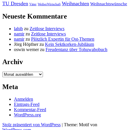
TU Dresden
Weihnachten
Weihnachtswünsche
Väter
WeiberWirtschaft
Neueste Kommentare
lahib
zu
Zeitlose Interviews
namir
zu
Zeitlose Interviews
namir
zu
Plötzlich Expertin für Ost-Themen
Jörg Höpfner
zu
Kein Sektkorken-Jubiläum
oswin werner
zu
Freudentanz über Tohuwabobuch
Archiv
Archiv
Meta
Anmelden
Eintrags-Feed
Kommentar-Feed
WordPress.org
Stolz präsentiert von WordPress
|
Theme: Motif von
WordPress.com
.