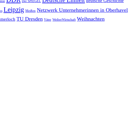
Deutsche Einheit
deutsche Geschichte
emie
Der SPIEGEL
Leipzig
Netzwerk Unternehmerinnen in Oberhavel
bs
Meißen
TU Dresden
Weihnachten
merloch
Väter
WeiberWirtschaft