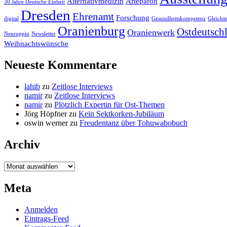
Alternativmedizin
Arteparon
30 Jahre Deutsche Einheit
Dresden
Ehrenamt
Forschung
digital
Gesundheitskompetenz
Gleichst
Oranienburg
Ostdeutsch
Oranienwerk
Neuruppin
Newsletter
Weihnachtswünsche
Neueste Kommentare
lahib
zu
Zeitlose Interviews
namir
zu
Zeitlose Interviews
namir
zu
Plötzlich Expertin für Ost-Themen
Jörg Höpfner
zu
Kein Sektkorken-Jubiläum
oswin werner
zu
Freudentanz über Tohuwabobuch
Archiv
Archiv
Meta
Anmelden
Eintrags-Feed