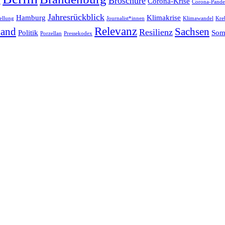
Broschüre
Corona-Krise
Corona-Pand
Jahresrückblick
Hamburg
Klimakrise
ellung
Journalist*innen
Klimawandel
Kre
Relevanz
land
Sachsen
Resilienz
Politik
Som
Porzellan
Pressekodex