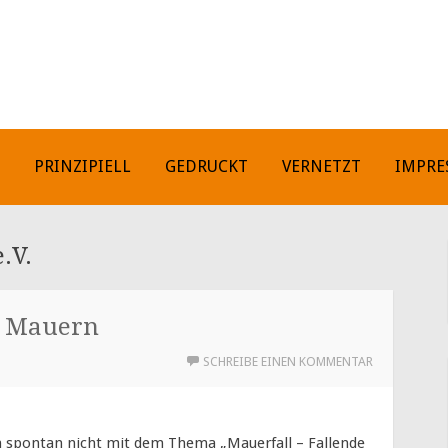
H
PRINZIPIELL
GEDRUCKT
VERNETZT
IMPRE
.V.
e Mauern
SCHREIBE EINEN KOMMENTAR
ch spontan nicht mit dem Thema „Mauerfall – Fallende