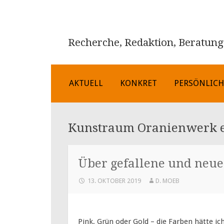
Recherche, Redaktion, Beratung
ZUM
AKTUELL
KONKRET
PERSÖNLIC
INHALT
SPRINGEN
Kunstraum Oranienwerk e
Über gefallene und neu
13. OKTOBER 2019
D. MOEB
Pink, Grün oder Gold – die Farben hätte i