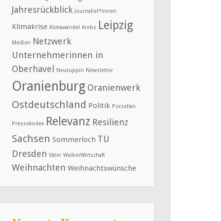
Jahresrückblick
Journalist*innen
Leipzig
Klimakrise
Klimawandel
Krebs
Netzwerk
Meißen
Unternehmerinnen in
Oberhavel
Neuruppin
Newsletter
Oranienburg
Oranienwerk
Ostdeutschland
Politik
Porzellan
Relevanz
Resilienz
Pressekodex
Sachsen
TU
Sommerloch
Dresden
Väter
WeiberWirtschaft
Weihnachten
Weihnachtswünsche