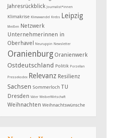
Jahresrückblick
Journalist*innen
Leipzig
Klimakrise
Klimawandel
Krebs
Netzwerk
Meißen
Unternehmerinnen in
Oberhavel
Neuruppin
Newsletter
Oranienburg
Oranienwerk
Ostdeutschland
Politik
Porzellan
Relevanz
Resilienz
Pressekodex
Sachsen
TU
Sommerloch
Dresden
Väter
WeiberWirtschaft
Weihnachten
Weihnachtswünsche