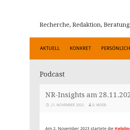
Recherche, Redaktion, Beratung
ZUM
AKTUELL
KONKRET
PERSÖNLIC
INHALT
SPRINGEN
Podcast
NR-Insights am 28.11.20
21. NOVEMBER 2023
D. MOEB
Am 2. November 2023 startete die
Helplin