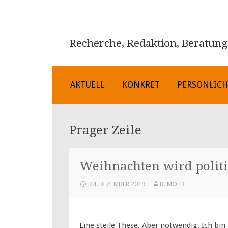
Recherche, Redaktion, Beratung
ZUM
AKTUELL
KONKRET
PERSÖNLIC
INHALT
SPRINGEN
Prager Zeile
Weihnachten wird politi
24. DEZEMBER 2019
D. MOEB
Eine steile These. Aber notwendig. Ich bin