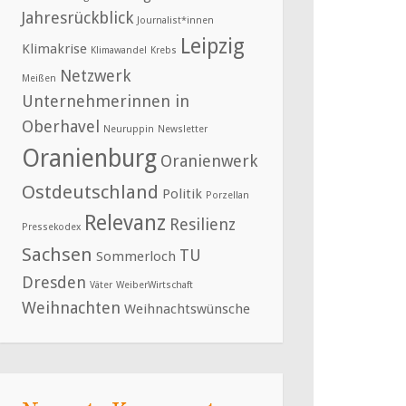
Jahresrückblick
Journalist*innen
Leipzig
Klimakrise
Klimawandel
Krebs
Netzwerk
Meißen
Unternehmerinnen in
Oberhavel
Neuruppin
Newsletter
Oranienburg
Oranienwerk
Ostdeutschland
Politik
Porzellan
Relevanz
Resilienz
Pressekodex
Sachsen
TU
Sommerloch
Dresden
Väter
WeiberWirtschaft
Weihnachten
Weihnachtswünsche