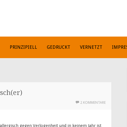
H
PRINZIPIELL
GEDRUCKT
VERNETZT
IMPRE
sch(er)
2 KOMMENTARE
 allergisch gegen Verlogenheit und in keinem Jahr ist