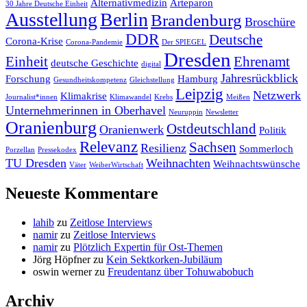
Alternativmedizin
Arteparon
30 Jahre Deutsche Einheit
Ausstellung
Berlin
Brandenburg
Broschüre
DDR
Deutsche
Corona-Krise
Corona-Pandemie
Der SPIEGEL
Dresden
Einheit
Ehrenamt
deutsche Geschichte
digital
Jahresrückblick
Forschung
Hamburg
Gesundheitskompetenz
Gleichstellung
Leipzig
Netzwerk
Klimakrise
Journalist*innen
Klimawandel
Krebs
Meißen
Unternehmerinnen in Oberhavel
Neuruppin
Newsletter
Oranienburg
Ostdeutschland
Oranienwerk
Politik
Relevanz
Sachsen
Resilienz
Sommerloch
Porzellan
Pressekodex
TU Dresden
Weihnachten
Weihnachtswünsche
Väter
WeiberWirtschaft
Neueste Kommentare
lahib
zu
Zeitlose Interviews
namir
zu
Zeitlose Interviews
namir
zu
Plötzlich Expertin für Ost-Themen
Jörg Höpfner
zu
Kein Sektkorken-Jubiläum
oswin werner
zu
Freudentanz über Tohuwabobuch
Archiv