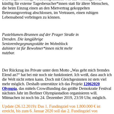
künftig für externe Tagesbesucher*innen statt für ältere Menschen,
die beim Einzug einen an den Mietvertrag gekoppelten
Betreuungsvertrag abschlossen, im Vertrauen, einen ruhigen
Lebensabend verbringen zu können.
Pusteblumen-Brunnen auf der Prager Straße in
Dresden. Die langjährige
Seniorenbegegnungsstätte im Wohnblock
dahinter ist für Bewohner*innen nicht mehr
nutzbar.
Der Rückzug ins Private unter dem Motto „Was geht mich fremdes
Elend an?“ hat bei mir noch nie funktioniert. Ich weiß, dass auch ich
die Welt nicht retten kann. Doch mit Gleichgesinnten ist stets viel
mehr möglich. Deshalb unterstütze ich das Projekt
12062020
Olympia
, das mittels Crowdfunding das größte Demokratie Festival
nächstes Jahr im Berliner Olympiastadion organisieren will.
Mitmachen ist noch bis 24. Dezember 2019, 23:59 Uhr, möglich.
Update (26.12.2019): Das 1.
Fundingziel von
1.800.000 € ist
erreicht, bis zum 6. Januar 2020 soll das 2. Fundingziel von