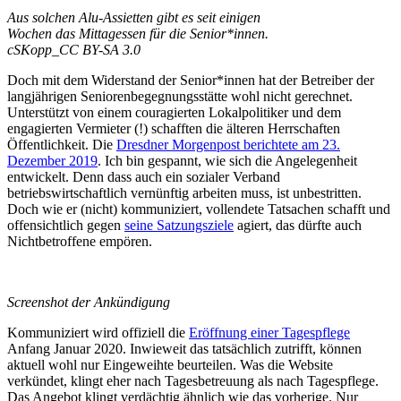
Aus solchen Alu-Assietten gibt es seit einigen
Wochen das Mittagessen für die Senior*innen.
cSKopp_CC BY-SA 3.0
Doch mit dem Widerstand der Senior*innen hat der Betreiber der
langjährigen Seniorenbegegnungsstätte wohl nicht gerechnet.
Unterstützt von einem couragierten Lokalpolitiker und dem
engagierten Vermieter (!) schafften die älteren Herrschaften
Öffentlichkeit. Die
Dresdner Morgenpost berichtete am 23.
Dezember 2019
. Ich bin gespannt, wie sich die Angelegenheit
entwickelt. Denn dass auch ein sozialer Verband
betriebswirtschaftlich vernünftig arbeiten muss, ist unbestritten.
Doch wie er (nicht) kommuniziert, vollendete Tatsachen schafft und
offensichtlich gegen
seine Satzungsziele
agiert, das dürfte auch
Nichtbetroffene empören.
Screenshot der Ankündigung
Kommuniziert wird offiziell die
Eröffnung einer Tagespflege
Anfang Januar 2020. Inwieweit das tatsächlich zutrifft, können
aktuell wohl nur Eingeweihte beurteilen. Was die Website
verkündet, klingt eher nach Tagesbetreuung als nach Tagespflege.
Das Angebot klingt verdächtig ähnlich wie das vorherige. Nur