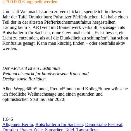
2.700.000 € angepeilt werden.
Und statt Weihnachtskarten zu verschicken, spende ich in diesem
Jahr der Tafel Oranienburg Pulsnitzer Pfefferkuchen. Ich habe einen
Teil der in der ältesten Pfefferkuchenmanufaktur hergestellten
Ladung beim 7. ARTvent im Oranienwerk verkauft, sozusagen als
Botschafterin für Sachsen, ohne Gewinnabsicht. „Es ist besser, ein
Licht zu entzünden, als auf die Dunkelheit zu schimpfen“, hat schon
Konfuzius gesagt. Kann man kitschig finden – oder ebenfalls aktiv
werden.
Der ARTvent ist ein Lastminute-
Weihnachtsmarkt für handverlesene Kunst und
Design sowie Raritäten.
Allen Weggefährt*innen, Freund*innen und Kolleg*innen wünsche
ich friedliche Weihnachtstage und einen gesunden und
optimistischen Start ins Jahr 2020!
1.646
Allgemein
Berlin
,
Botschafterin für Sachsen
,
Demokratie Festival
,
Dresden
,
Prager Zeile
,
Samariter
,
Tafel
,
Tagespflege
,