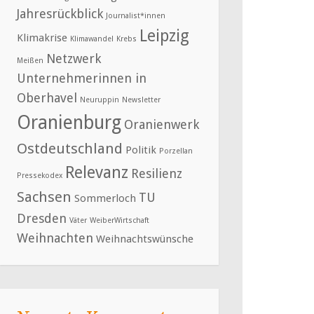
Jahresrückblick
Journalist*innen
Leipzig
Klimakrise
Klimawandel
Krebs
Netzwerk
Meißen
Unternehmerinnen in
Oberhavel
Neuruppin
Newsletter
Oranienburg
Oranienwerk
Ostdeutschland
Politik
Porzellan
Relevanz
Resilienz
Pressekodex
Sachsen
TU
Sommerloch
Dresden
Väter
WeiberWirtschaft
Weihnachten
Weihnachtswünsche