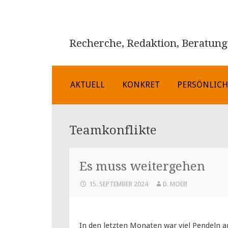
Recherche, Redaktion, Beratung
ZUM
AKTUELL
KONKRET
PERSÖNLIC
INHALT
SPRINGEN
Teamkonflikte
Es muss weitergehen
15. SEPTEMBER 2024
D. MOEB
In den letzten Monaten war viel Pendeln a