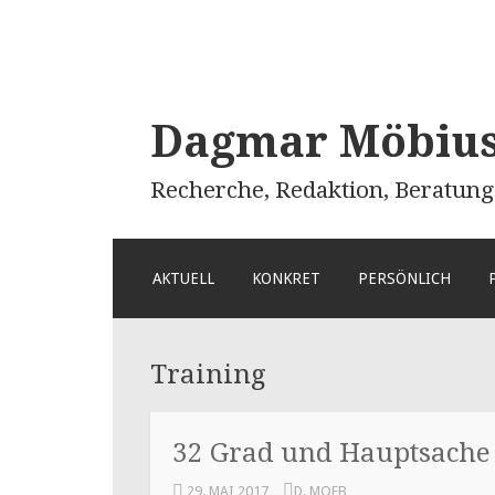
Dagmar Möbius 
Recherche, Redaktion, Beratung
ZUM
AKTUELL
KONKRET
PERSÖNLICH
INHALT
SPRINGEN
Training
32 Grad und Hauptsache
29. MAI 2017
D. MOEB