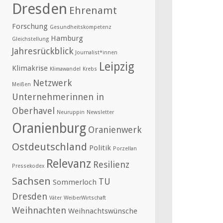
Dresden
Ehrenamt
Forschung
Gesundheitskompetenz
Hamburg
Gleichstellung
Jahresrückblick
Journalist*innen
Leipzig
Klimakrise
Klimawandel
Krebs
Netzwerk
Meißen
Unternehmerinnen in
Oberhavel
Neuruppin
Newsletter
Oranienburg
Oranienwerk
Ostdeutschland
Politik
Porzellan
Relevanz
Resilienz
Pressekodex
Sachsen
TU
Sommerloch
Dresden
Väter
WeiberWirtschaft
Weihnachten
Weihnachtswünsche