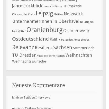
Jahresrückblick
Klimakrise
Journalist*innen
Leipzig
Netzwerk
Klimawandel
Krebs
Meißen
Unternehmerinnen in Oberhavel
Neuruppin
Oranienburg
Oranienwerk
Newsletter
Ostdeutschland
Politik
Porzellan
Pressekodex
Relevanz
Sachsen
Resilienz
Sommerloch
TU Dresden
Weihnachten
Väter
WeiberWirtschaft
Weihnachtswünsche
Neueste Kommentare
lahib
zu
Zeitlose Interviews
namir
zu
Zeitlose Interviews