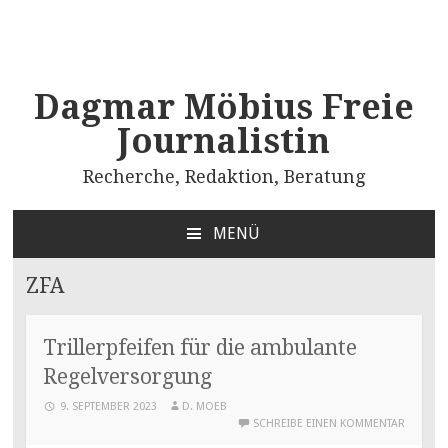
Dagmar Möbius Freie
Journalistin
Recherche, Redaktion, Beratung
MENÜ
ZUM
INHALT
ZFA
SPRINGEN
Trillerpfeifen für die ambulante
Regelversorgung
9. SEPTEMBER 2023
D. MOEB
SCHREIBE EINEN KOMMENTAR