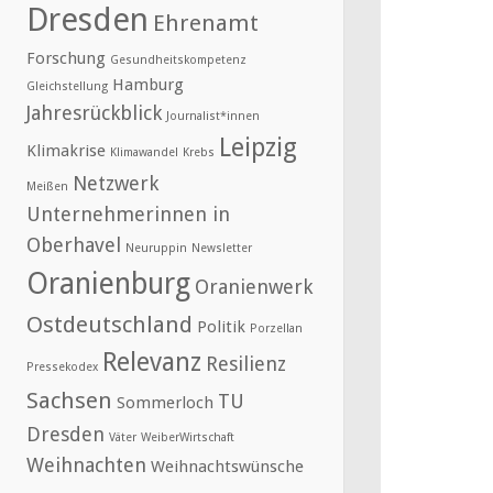
Dresden
Ehrenamt
Forschung
Gesundheitskompetenz
Hamburg
Gleichstellung
Jahresrückblick
Journalist*innen
Leipzig
Klimakrise
Klimawandel
Krebs
Netzwerk
Meißen
Unternehmerinnen in
Oberhavel
Neuruppin
Newsletter
Oranienburg
Oranienwerk
Ostdeutschland
Politik
Porzellan
Relevanz
Resilienz
Pressekodex
Sachsen
TU
Sommerloch
Dresden
Väter
WeiberWirtschaft
Weihnachten
Weihnachtswünsche