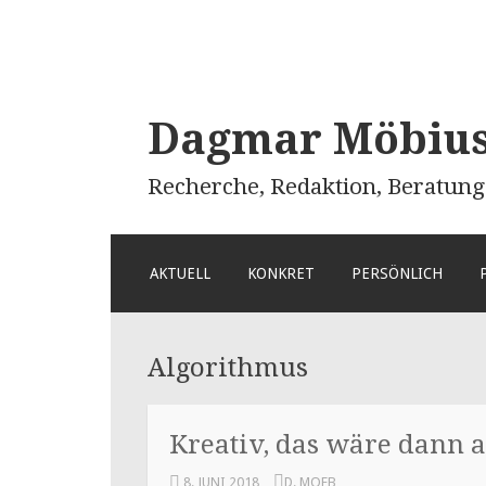
Dagmar Möbius 
Recherche, Redaktion, Beratung
ZUM
AKTUELL
KONKRET
PERSÖNLICH
INHALT
SPRINGEN
Algorithmus
Kreativ, das wäre dann a
8. JUNI 2018
D. MOEB