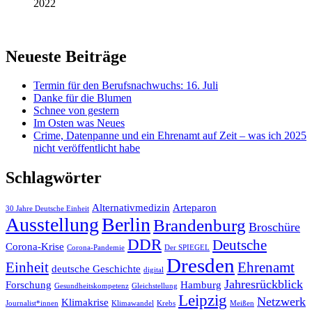
2022
Neueste Beiträge
Termin für den Berufsnachwuchs: 16. Juli
Danke für die Blumen
Schnee von gestern
Im Osten was Neues
Crime, Datenpanne und ein Ehrenamt auf Zeit – was ich 2025
nicht veröffentlicht habe
Schlagwörter
Alternativmedizin
Arteparon
30 Jahre Deutsche Einheit
Ausstellung
Berlin
Brandenburg
Broschüre
DDR
Deutsche
Corona-Krise
Corona-Pandemie
Der SPIEGEL
Dresden
Einheit
Ehrenamt
deutsche Geschichte
digital
Jahresrückblick
Forschung
Hamburg
Gesundheitskompetenz
Gleichstellung
Leipzig
Netzwerk
Klimakrise
Journalist*innen
Klimawandel
Krebs
Meißen