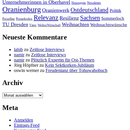
Unternehmerinnen in Oberhavel
Neuruppin
Newsletter
Oranienburg
Ostdeutschland
Oranienwerk
Politik
Relevanz
Sachsen
Resilienz
Sommerloch
Porzellan
Pressekodex
TU Dresden
Weihnachten
Weihnachtswünsche
Väter
WeiberWirtschaft
Neueste Kommentare
lahib
zu
Zeitlose Interviews
namir
zu
Zeitlose Interviews
namir
zu
Plötzlich Expertin für Ost-Themen
Jörg Höpfner
zu
Kein Sektkorken-Jubiläum
oswin werner
zu
Freudentanz über Tohuwabobuch
Archiv
Archiv
Meta
Anmelden
Eintrags-Feed