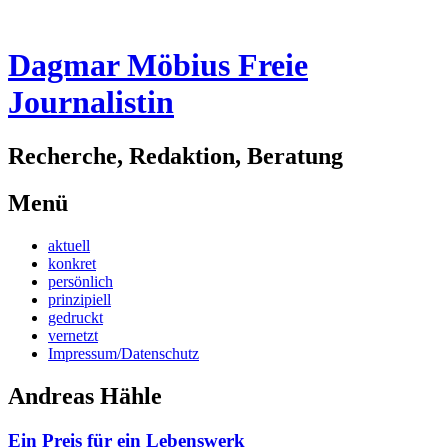
Dagmar Möbius Freie
Journalistin
Recherche, Redaktion, Beratung
Menü
Zum
aktuell
Inhalt
konkret
springen
persönlich
prinzipiell
gedruckt
vernetzt
Impressum/Datenschutz
Andreas Hähle
Ein Preis für ein Lebenswerk