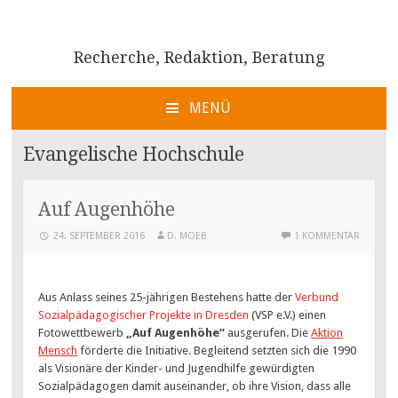
Recherche, Redaktion, Beratung
MENÜ
ZUM
INHALT
Evangelische Hochschule
SPRINGEN
Auf Augenhöhe
24. SEPTEMBER 2016
D. MOEB
1 KOMMENTAR
Aus Anlass seines 25-jährigen Bestehens hatte der
Verbund
Sozialpädagogischer Projekte in Dresden
(VSP e.V.) einen
Fotowettbewerb
„Auf Augenhöhe“
ausgerufen. Die
Aktion
Mensch
förderte die Initiative. Begleitend setzten sich die 1990
als Visionäre der Kinder- und Jugendhilfe gewürdigten
Sozialpädagogen damit auseinander, ob ihre Vision, dass alle