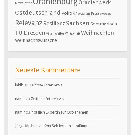
Oranienburg
Oranienwerk
Newsletter
Ostdeutschland
Politik
Porzellan
Pressekodex
Relevanz
Sachsen
Resilienz
Sommerloch
TU Dresden
Weihnachten
Väter
WeiberWirtschaft
Weihnachtswünsche
Neueste Kommentare
lahib
zu
Zeitlose Interviews
namir
zu
Zeitlose Interviews
namir
zu
Plötzlich Expertin für Ost-Themen
Jörg Höpfner
zu
Kein Sektkorken-Jubiläum