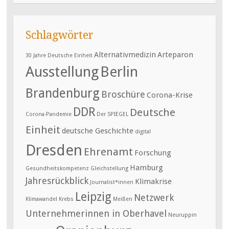
Schlagwörter
Alternativmedizin
Arteparon
30 Jahre Deutsche Einheit
Ausstellung
Berlin
Brandenburg
Broschüre
Corona-Krise
DDR
Deutsche
Corona-Pandemie
Der SPIEGEL
Einheit
deutsche Geschichte
digital
Dresden
Ehrenamt
Forschung
Hamburg
Gesundheitskompetenz
Gleichstellung
Jahresrückblick
Klimakrise
Journalist*innen
Leipzig
Netzwerk
Klimawandel
Krebs
Meißen
Unternehmerinnen in Oberhavel
Neuruppin