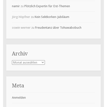
namir
zu
Plötzlich Expertin für Ost-Themen
Jörg Höpfner
zu
Kein Sektkorken-Jubiläum
oswin werner
zu
Freudentanz über Tohuwabobuch
Archiv
Archiv
Meta
Anmelden