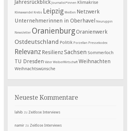
Jahresrückblick
Klimakrise
Journalist*innen
Leipzig
Netzwerk
Klimawandel
Krebs
Meißen
Unternehmerinnen in Oberhavel
Neuruppin
Oranienburg
Oranienwerk
Newsletter
Ostdeutschland
Politik
Porzellan
Pressekodex
Relevanz
Sachsen
Resilienz
Sommerloch
TU Dresden
Weihnachten
Väter
WeiberWirtschaft
Weihnachtswünsche
Neueste Kommentare
lahib
zu
Zeitlose Interviews
namir
zu
Zeitlose Interviews