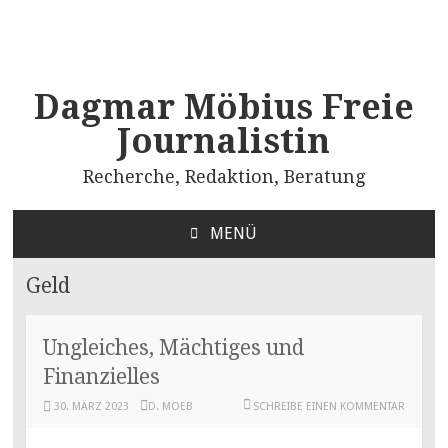
Dagmar Möbius Freie
Journalistin
Recherche, Redaktion, Beratung
MENÜ
ZUM
INHALT
Geld
SPRINGEN
Ungleiches, Mächtiges und
Finanzielles
30. MÄRZ 2023
D. MOEB
SCHREIBE EINEN KOMMENTAR