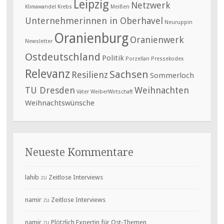
Leipzig
Netzwerk
Klimawandel
Krebs
Meißen
Unternehmerinnen in Oberhavel
Neuruppin
Oranienburg
Oranienwerk
Newsletter
Ostdeutschland
Politik
Porzellan
Pressekodex
Relevanz
Sachsen
Resilienz
Sommerloch
TU Dresden
Weihnachten
Väter
WeiberWirtschaft
Weihnachtswünsche
Neueste Kommentare
lahib
zu
Zeitlose Interviews
namir
zu
Zeitlose Interviews
namir
zu
Plötzlich Expertin für Ost-Themen