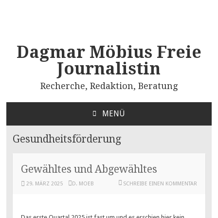
Dagmar Möbius Freie
Journalistin
Recherche, Redaktion, Beratung
MENÜ
ZUM
INHALT
Gesundheitsförderung
SPRINGEN
Gewähltes und Abgewähltes
29. MÄRZ 2025
D. MOEB
SCHREIBE EINEN KOMMENTAR
Das erste Quartal 2025 ist fast um und es erschien hier kein