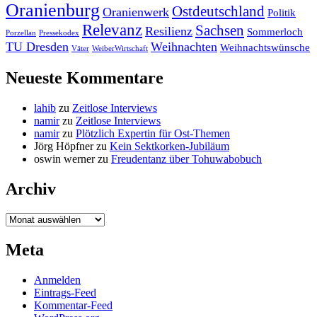
Oranienburg
Ostdeutschland
Oranienwerk
Politik
Relevanz
Sachsen
Resilienz
Sommerloch
Porzellan
Pressekodex
TU Dresden
Weihnachten
Weihnachtswünsche
Väter
WeiberWirtschaft
Neueste Kommentare
lahib
zu
Zeitlose Interviews
namir
zu
Zeitlose Interviews
namir
zu
Plötzlich Expertin für Ost-Themen
Jörg Höpfner
zu
Kein Sektkorken-Jubiläum
oswin werner
zu
Freudentanz über Tohuwabobuch
Archiv
Archiv
Meta
Anmelden
Eintrags-Feed
Kommentar-Feed