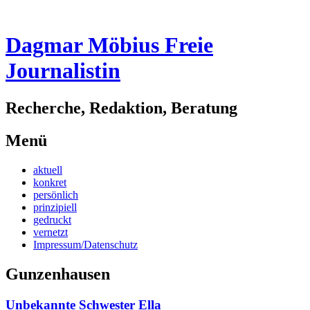
Dagmar Möbius Freie
Journalistin
Recherche, Redaktion, Beratung
Menü
Zum
aktuell
Inhalt
konkret
springen
persönlich
prinzipiell
gedruckt
vernetzt
Impressum/Datenschutz
Gunzenhausen
Unbekannte Schwester Ella