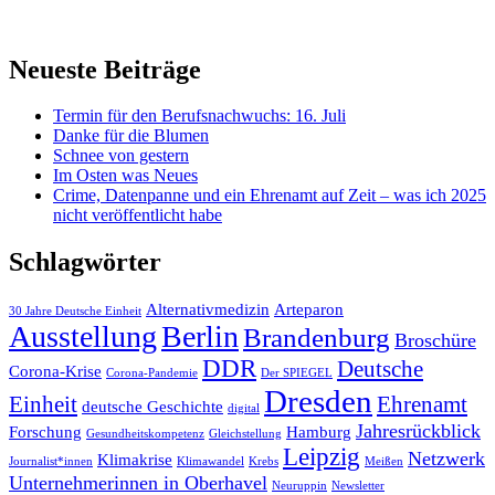
Neueste Beiträge
Termin für den Berufsnachwuchs: 16. Juli
Danke für die Blumen
Schnee von gestern
Im Osten was Neues
Crime, Datenpanne und ein Ehrenamt auf Zeit – was ich 2025
nicht veröffentlicht habe
Schlagwörter
Alternativmedizin
Arteparon
30 Jahre Deutsche Einheit
Ausstellung
Berlin
Brandenburg
Broschüre
DDR
Deutsche
Corona-Krise
Corona-Pandemie
Der SPIEGEL
Dresden
Einheit
Ehrenamt
deutsche Geschichte
digital
Jahresrückblick
Forschung
Hamburg
Gesundheitskompetenz
Gleichstellung
Leipzig
Netzwerk
Klimakrise
Journalist*innen
Klimawandel
Krebs
Meißen
Unternehmerinnen in Oberhavel
Neuruppin
Newsletter