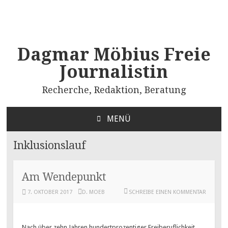
Dagmar Möbius Freie
Journalistin
Recherche, Redaktion, Beratung
MENÜ
ZUM
INHALT
Inklusionslauf
SPRINGEN
Am Wendepunkt
7. OKTOBER 2017
D. MOEB
SCHREIBE EINEN KOMMENTAR
Nach über zehn Jahren hundertprozentiger Freiberuflichkeit