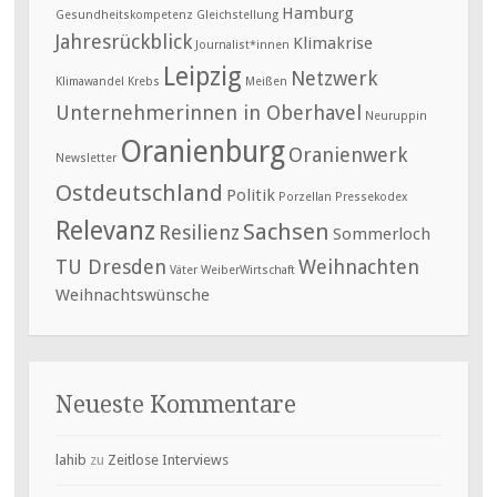
Hamburg
Gesundheitskompetenz
Gleichstellung
Jahresrückblick
Klimakrise
Journalist*innen
Leipzig
Netzwerk
Klimawandel
Krebs
Meißen
Unternehmerinnen in Oberhavel
Neuruppin
Oranienburg
Oranienwerk
Newsletter
Ostdeutschland
Politik
Porzellan
Pressekodex
Relevanz
Sachsen
Resilienz
Sommerloch
TU Dresden
Weihnachten
Väter
WeiberWirtschaft
Weihnachtswünsche
Neueste Kommentare
lahib
zu
Zeitlose Interviews