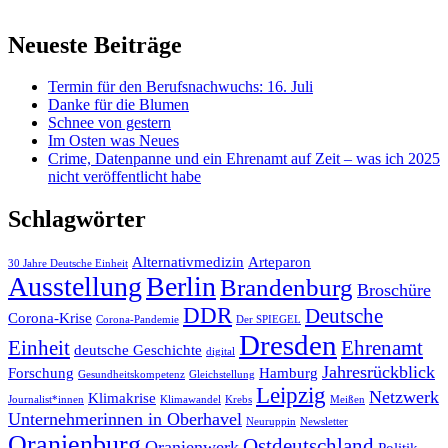
Neueste Beiträge
Termin für den Berufsnachwuchs: 16. Juli
Danke für die Blumen
Schnee von gestern
Im Osten was Neues
Crime, Datenpanne und ein Ehrenamt auf Zeit – was ich 2025
nicht veröffentlicht habe
Schlagwörter
Alternativmedizin
Arteparon
30 Jahre Deutsche Einheit
Ausstellung
Berlin
Brandenburg
Broschüre
DDR
Deutsche
Corona-Krise
Corona-Pandemie
Der SPIEGEL
Dresden
Einheit
Ehrenamt
deutsche Geschichte
digital
Jahresrückblick
Forschung
Hamburg
Gesundheitskompetenz
Gleichstellung
Leipzig
Netzwerk
Klimakrise
Journalist*innen
Klimawandel
Krebs
Meißen
Unternehmerinnen in Oberhavel
Neuruppin
Newsletter
Oranienburg
Ostdeutschland
Oranienwerk