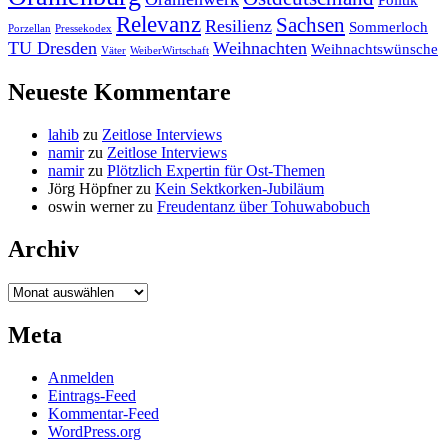
Politik
Relevanz
Sachsen
Resilienz
Sommerloch
Porzellan
Pressekodex
TU Dresden
Weihnachten
Weihnachtswünsche
Väter
WeiberWirtschaft
Neueste Kommentare
lahib
zu
Zeitlose Interviews
namir
zu
Zeitlose Interviews
namir
zu
Plötzlich Expertin für Ost-Themen
Jörg Höpfner
zu
Kein Sektkorken-Jubiläum
oswin werner
zu
Freudentanz über Tohuwabobuch
Archiv
Archiv
Meta
Anmelden
Eintrags-Feed
Kommentar-Feed
WordPress.org