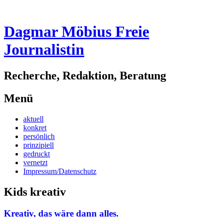
Dagmar Möbius Freie
Journalistin
Recherche, Redaktion, Beratung
Menü
Zum
aktuell
Inhalt
konkret
springen
persönlich
prinzipiell
gedruckt
vernetzt
Impressum/Datenschutz
Kids kreativ
Kreativ, das wäre dann alles.