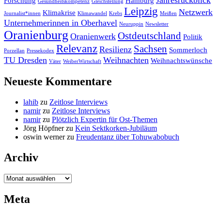
Jahresrückblick
Forschung
Hamburg
Gesundheitskompetenz
Gleichstellung
Leipzig
Netzwerk
Klimakrise
Journalist*innen
Klimawandel
Krebs
Meißen
Unternehmerinnen in Oberhavel
Neuruppin
Newsletter
Oranienburg
Ostdeutschland
Oranienwerk
Politik
Relevanz
Sachsen
Resilienz
Sommerloch
Porzellan
Pressekodex
TU Dresden
Weihnachten
Weihnachtswünsche
Väter
WeiberWirtschaft
Neueste Kommentare
lahib
zu
Zeitlose Interviews
namir
zu
Zeitlose Interviews
namir
zu
Plötzlich Expertin für Ost-Themen
Jörg Höpfner
zu
Kein Sektkorken-Jubiläum
oswin werner
zu
Freudentanz über Tohuwabobuch
Archiv
Archiv
Meta