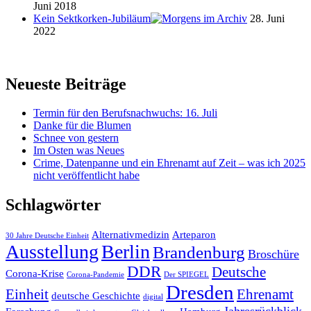
Juni 2018
Kein Sektkorken-Jubiläum
28. Juni
2022
Neueste Beiträge
Termin für den Berufsnachwuchs: 16. Juli
Danke für die Blumen
Schnee von gestern
Im Osten was Neues
Crime, Datenpanne und ein Ehrenamt auf Zeit – was ich 2025
nicht veröffentlicht habe
Schlagwörter
Alternativmedizin
Arteparon
30 Jahre Deutsche Einheit
Ausstellung
Berlin
Brandenburg
Broschüre
DDR
Deutsche
Corona-Krise
Corona-Pandemie
Der SPIEGEL
Dresden
Einheit
Ehrenamt
deutsche Geschichte
digital