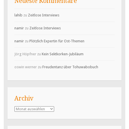
Neueste Kommentare
lahib
zu
Zeitlose Interviews
namir
zu
Zeitlose Interviews
namir
zu
Plötzlich Expertin für Ost-Themen
Jörg Höpfner
zu
Kein Sektkorken-Jubiläum
oswin werner
zu
Freudentanz über Tohuwabobuch
Archiv
Archiv