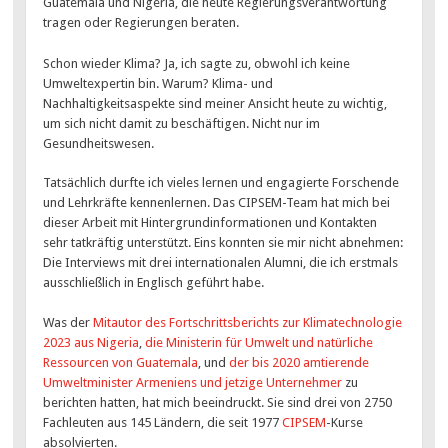
Guatemala und Nigeria, die heute Regierungsverantwortung
tragen oder Regierungen beraten.
Schon wieder Klima? Ja, ich sagte zu, obwohl ich keine
Umweltexpertin bin. Warum? Klima- und
Nachhaltigkeitsaspekte sind meiner Ansicht heute zu wichtig,
um sich nicht damit zu beschäftigen. Nicht nur im
Gesundheitswesen.
Tatsächlich durfte ich vieles lernen und engagierte Forschende
und Lehrkräfte kennenlernen. Das CIPSEM-Team hat mich bei
dieser Arbeit mit Hintergrundinformationen und Kontakten
sehr tatkräftig unterstützt. Eins konnten sie mir nicht abnehmen:
Die Interviews mit drei internationalen Alumni, die ich erstmals
ausschließlich in Englisch geführt habe.
Was der
Mitautor des Fortschrittsberichts zur Klimatechnologie
2023 aus Nigeria
,
die Ministerin für Umwelt und natürliche
Ressourcen von Guatemala
, und
der bis 2020 amtierende
Umweltminister Armeniens und jetzige Unternehmer
zu
berichten hatten, hat mich beeindruckt. Sie sind drei von 2750
Fachleuten aus 145 Ländern, die seit 1977
CIPSEM
-Kurse
absolvierten.