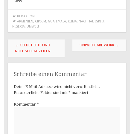
1.699
REDAKTION
ARMENIEN
,
CIPSEM
,
GUATEMALA
,
KLIMA
,
NACHHALTIGKEIT
,
NIGERIA
,
UMWELT
Beitragsnavigation
←
GELBE HEFTE UND
UNPAID CARE WORK
→
NULL SCHLAGZEILEN
Schreibe einen Kommentar
Deine E-Mail-Adresse wird nicht veröffentlicht.
Erforderliche Felder sind mit
*
markiert
Kommentar
*