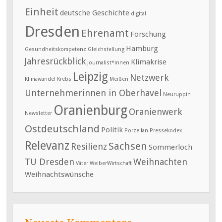
Einheit
deutsche Geschichte
digital
Dresden
Ehrenamt
Forschung
Hamburg
Gesundheitskompetenz
Gleichstellung
Jahresrückblick
Klimakrise
Journalist*innen
Leipzig
Netzwerk
Klimawandel
Krebs
Meißen
Unternehmerinnen in Oberhavel
Neuruppin
Oranienburg
Oranienwerk
Newsletter
Ostdeutschland
Politik
Porzellan
Pressekodex
Relevanz
Sachsen
Resilienz
Sommerloch
TU Dresden
Weihnachten
Väter
WeiberWirtschaft
Weihnachtswünsche