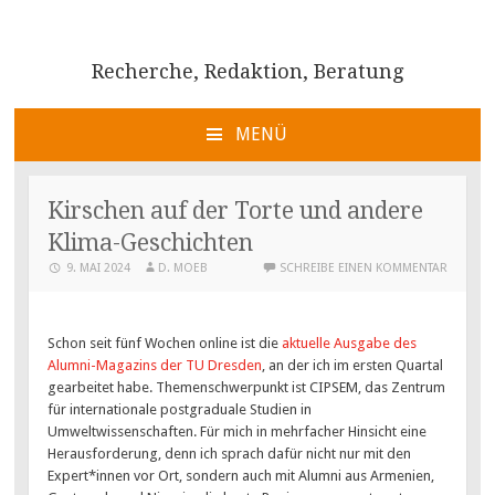
Recherche, Redaktion, Beratung
MENÜ
ZUM
INHALT
Kirschen auf der Torte und andere
SPRINGEN
Klima-Geschichten
9. MAI 2024
D. MOEB
SCHREIBE EINEN KOMMENTAR
Schon seit fünf Wochen online ist die
aktuelle Ausgabe des
Alumni-Magazins der TU Dresden
, an der ich im ersten Quartal
gearbeitet habe. Themenschwerpunkt ist CIPSEM, das Zentrum
für internationale postgraduale Studien in
Umweltwissenschaften. Für mich in mehrfacher Hinsicht eine
Herausforderung, denn ich sprach dafür nicht nur mit den
Expert*innen vor Ort, sondern auch mit Alumni aus Armenien,