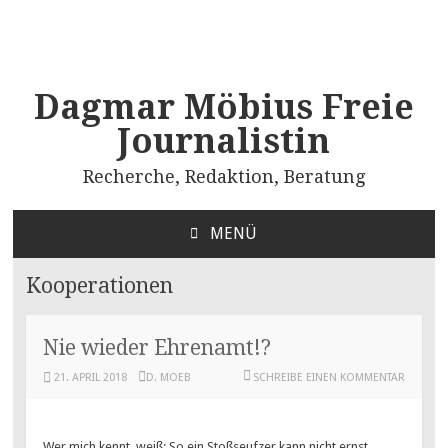
Dagmar Möbius Freie
Journalistin
Recherche, Redaktion, Beratung
MENÜ
ZUM
INHALT
Kooperationen
SPRINGEN
Nie wieder Ehrenamt!?
21. APRIL 2018
D. MOEB
SCHREIBE EINEN KOMMENTAR
Wer mich kennt, weiß: So ein Stoßseufzer kann nicht ernst