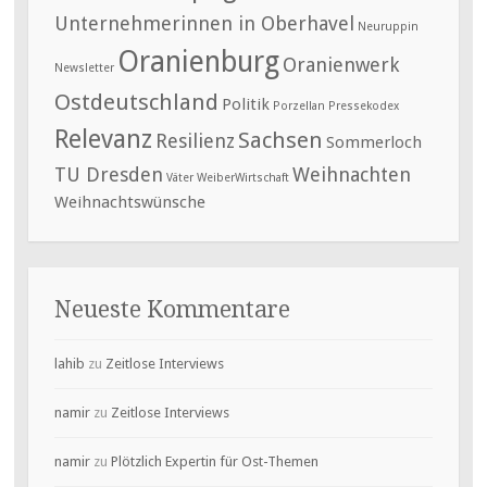
Unternehmerinnen in Oberhavel
Neuruppin
Oranienburg
Oranienwerk
Newsletter
Ostdeutschland
Politik
Porzellan
Pressekodex
Relevanz
Sachsen
Resilienz
Sommerloch
TU Dresden
Weihnachten
Väter
WeiberWirtschaft
Weihnachtswünsche
Neueste Kommentare
lahib
zu
Zeitlose Interviews
namir
zu
Zeitlose Interviews
namir
zu
Plötzlich Expertin für Ost-Themen