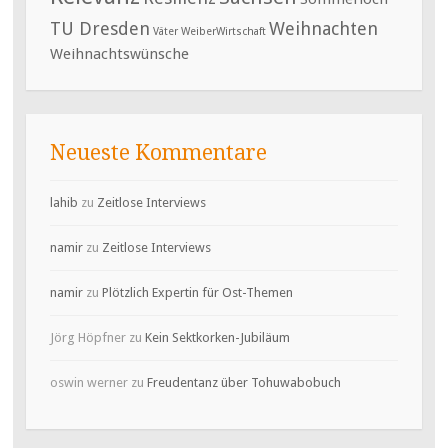
TU Dresden
Weihnachten
Väter
WeiberWirtschaft
Weihnachtswünsche
Neueste Kommentare
lahib
zu
Zeitlose Interviews
namir
zu
Zeitlose Interviews
namir
zu
Plötzlich Expertin für Ost-Themen
Jörg Höpfner
zu
Kein Sektkorken-Jubiläum
oswin werner
zu
Freudentanz über Tohuwabobuch