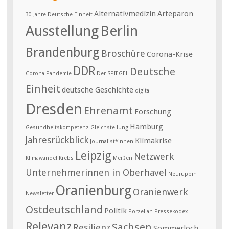
Alternativmedizin
Arteparon
30 Jahre Deutsche Einheit
Ausstellung
Berlin
Brandenburg
Broschüre
Corona-Krise
DDR
Deutsche
Corona-Pandemie
Der SPIEGEL
Einheit
deutsche Geschichte
digital
Dresden
Ehrenamt
Forschung
Hamburg
Gesundheitskompetenz
Gleichstellung
Jahresrückblick
Klimakrise
Journalist*innen
Leipzig
Netzwerk
Klimawandel
Krebs
Meißen
Unternehmerinnen in Oberhavel
Neuruppin
Oranienburg
Oranienwerk
Newsletter
Ostdeutschland
Politik
Porzellan
Pressekodex
Relevanz
Sachsen
Resilienz
Sommerloch