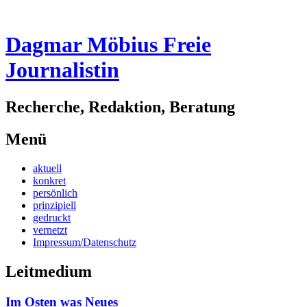
Dagmar Möbius Freie
Journalistin
Recherche, Redaktion, Beratung
Menü
Zum
aktuell
Inhalt
konkret
springen
persönlich
prinzipiell
gedruckt
vernetzt
Impressum/Datenschutz
Leitmedium
Im Osten was Neues