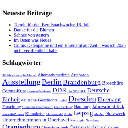
Neueste Beiträge
Termin für den Berufsnachwuchs: 16. Juli
Danke für die Blumen
Schnee von gestern
Im Osten was Neues
Crime, Datenpanne und ein Ehrenamt auf Zeit – was ich 2025
nicht veröffentlicht habe
Schlagwörter
Alternativmedizin
Arteparon
30 Jahre Deutsche Einheit
Ausstellung
Berlin
Brandenburg
Broschüre
DDR
Deutsche
Corona-Krise
Corona-Pandemie
Der SPIEGEL
Dresden
Einheit
Ehrenamt
deutsche Geschichte
digital
Jahresrückblick
Forschung
Hamburg
Gesundheitskompetenz
Gleichstellung
Leipzig
Netzwerk
Klimakrise
Journalist*innen
Klimawandel
Krebs
Meißen
Unternehmerinnen in Oberhavel
Neuruppin
Newsletter
Oranienburg
Ostdeutschland
Oranienwerk