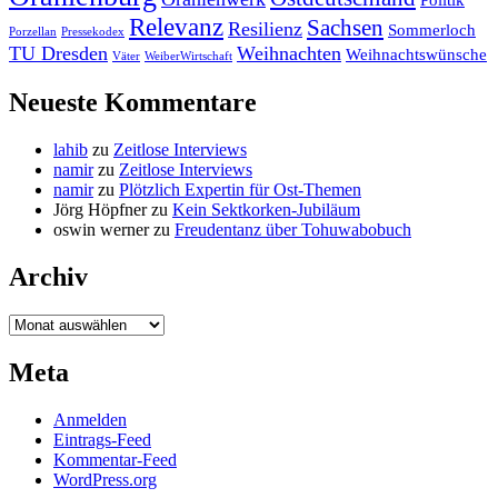
Politik
Relevanz
Sachsen
Resilienz
Sommerloch
Porzellan
Pressekodex
TU Dresden
Weihnachten
Weihnachtswünsche
Väter
WeiberWirtschaft
Neueste Kommentare
lahib
zu
Zeitlose Interviews
namir
zu
Zeitlose Interviews
namir
zu
Plötzlich Expertin für Ost-Themen
Jörg Höpfner
zu
Kein Sektkorken-Jubiläum
oswin werner
zu
Freudentanz über Tohuwabobuch
Archiv
Archiv
Meta
Anmelden
Eintrags-Feed
Kommentar-Feed
WordPress.org