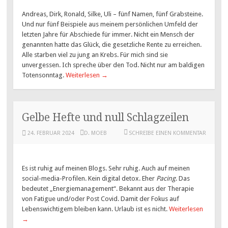
Andreas, Dirk, Ronald, Silke, Uli – fünf Namen, fünf Grabsteine.
Und nur fünf Beispiele aus meinem persönlichen Umfeld der
letzten Jahre für Abschiede für immer. Nicht ein Mensch der
genannten hatte das Glück, die gesetzliche Rente zu erreichen.
Alle starben viel zu jung an Krebs. Für mich sind sie
unvergessen. Ich spreche über den Tod. Nicht nur am baldigen
Totensonntag.
Weiterlesen
→
Gelbe Hefte und null Schlagzeilen
24. FEBRUAR 2024
D. MOEB
SCHREIBE EINEN KOMMENTAR
Es ist ruhig auf meinen Blogs. Sehr ruhig. Auch auf meinen
social-media-Profilen. Kein digital detox. Eher
Pacing
. Das
bedeutet „Energiemanagement“. Bekannt aus der Therapie
von Fatigue und/oder Post Covid. Damit der Fokus auf
Lebenswichtigem bleiben kann. Urlaub ist es nicht.
Weiterlesen
→