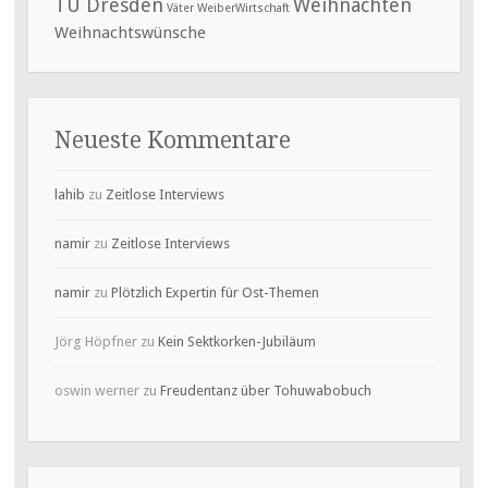
TU Dresden
Weihnachten
Väter
WeiberWirtschaft
Weihnachtswünsche
Neueste Kommentare
lahib
zu
Zeitlose Interviews
namir
zu
Zeitlose Interviews
namir
zu
Plötzlich Expertin für Ost-Themen
Jörg Höpfner
zu
Kein Sektkorken-Jubiläum
oswin werner
zu
Freudentanz über Tohuwabobuch