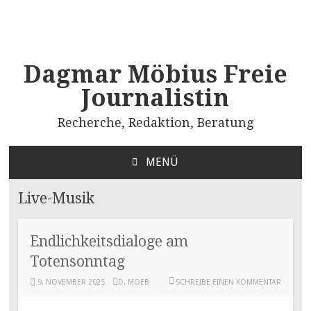
Dagmar Möbius Freie
Journalistin
Recherche, Redaktion, Beratung
MENÜ
ZUM
INHALT
Live-Musik
SPRINGEN
Endlichkeitsdialoge am
Totensonntag
9. NOVEMBER 2025
D. MOEB
SCHREIBE EINEN KOMMENTAR