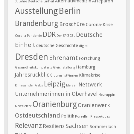
Alternativmedizin
Arteparon
30 Jahre Deutsche Einheit
Ausstellung
Berlin
Brandenburg
Broschüre
Corona-Krise
DDR
Deutsche
Corona-Pandemie
Der SPIEGEL
Einheit
deutsche Geschichte
digital
Dresden
Ehrenamt
Forschung
Hamburg
Gesundheitskompetenz
Gleichstellung
Jahresrückblick
Klimakrise
Journalist*innen
Leipzig
Netzwerk
Klimawandel
Krebs
Meißen
Unternehmerinnen in Oberhavel
Neuruppin
Oranienburg
Oranienwerk
Newsletter
Ostdeutschland
Politik
Porzellan
Pressekodex
Relevanz
Sachsen
Resilienz
Sommerloch