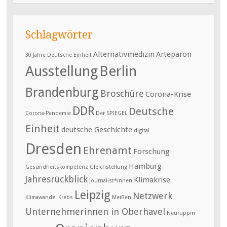
Schlagwörter
Alternativmedizin
Arteparon
30 Jahre Deutsche Einheit
Ausstellung
Berlin
Brandenburg
Broschüre
Corona-Krise
DDR
Deutsche
Corona-Pandemie
Der SPIEGEL
Einheit
deutsche Geschichte
digital
Dresden
Ehrenamt
Forschung
Hamburg
Gesundheitskompetenz
Gleichstellung
Jahresrückblick
Klimakrise
Journalist*innen
Leipzig
Netzwerk
Klimawandel
Krebs
Meißen
Unternehmerinnen in Oberhavel
Neuruppin