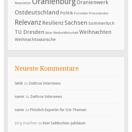
Oranienburg
Oranienwerk
Newsletter
Ostdeutschland
Politik
Porzellan
Pressekodex
Relevanz
Sachsen
Resilienz
Sommerloch
TU Dresden
Weihnachten
Väter
WeiberWirtschaft
Weihnachtswünsche
Neueste Kommentare
lahib
zu
Zeitlose Interviews
namir
zu
Zeitlose Interviews
namir
zu
Plötzlich Expertin für Ost-Themen
Jörg Höpfner
zu
Kein Sektkorken-Jubiläum