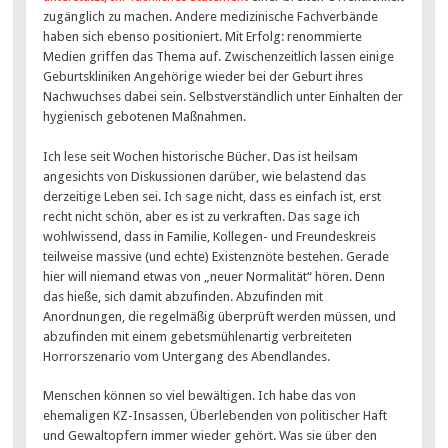
zugänglich zu machen. Andere medizinische Fachverbände
haben sich ebenso positioniert. Mit Erfolg: renommierte
Medien griffen das Thema auf. Zwischenzeitlich lassen einige
Geburtskliniken Angehörige wieder bei der Geburt ihres
Nachwuchses dabei sein. Selbstverständlich unter Einhalten der
hygienisch gebotenen Maßnahmen.
Ich lese seit Wochen historische Bücher. Das ist heilsam
angesichts von Diskussionen darüber, wie belastend das
derzeitige Leben sei. Ich sage nicht, dass es einfach ist, erst
recht nicht schön, aber es ist zu verkraften. Das sage ich
wohlwissend, dass in Familie, Kollegen- und Freundeskreis
teilweise massive (und echte) Existenznöte bestehen. Gerade
hier will niemand etwas von „neuer Normalität“ hören. Denn
das hieße, sich damit abzufinden. Abzufinden mit
Anordnungen, die regelmäßig überprüft werden müssen, und
abzufinden mit einem gebetsmühlenartig verbreiteten
Horrorszenario vom Untergang des Abendlandes.
Menschen können so viel bewältigen. Ich habe das von
ehemaligen KZ-Insassen, Überlebenden von politischer Haft
und Gewaltopfern immer wieder gehört. Was sie über den