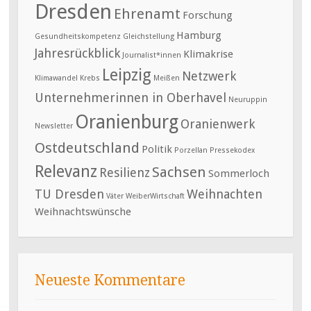
Dresden
Ehrenamt
Forschung
Hamburg
Gesundheitskompetenz
Gleichstellung
Jahresrückblick
Klimakrise
Journalist*innen
Leipzig
Netzwerk
Klimawandel
Krebs
Meißen
Unternehmerinnen in Oberhavel
Neuruppin
Oranienburg
Oranienwerk
Newsletter
Ostdeutschland
Politik
Porzellan
Pressekodex
Relevanz
Sachsen
Resilienz
Sommerloch
TU Dresden
Weihnachten
Väter
WeiberWirtschaft
Weihnachtswünsche
Neueste Kommentare