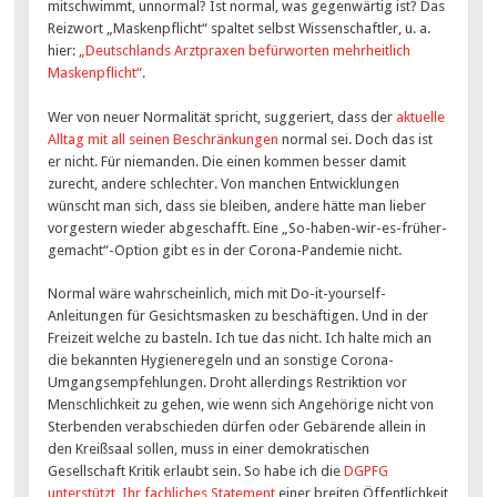
mitschwimmt, unnormal? Ist normal, was gegenwärtig ist? Das
Reizwort „Maskenpflicht“ spaltet selbst Wissenschaftler, u. a.
hier:
„Deutschlands Arztpraxen befürworten mehrheitlich
Maskenpflicht“
.
Wer von neuer Normalität spricht, suggeriert, dass der
aktuelle
Alltag mit all seinen Beschränkungen
normal sei. Doch das ist
er nicht. Für niemanden. Die einen kommen besser damit
zurecht, andere schlechter. Von manchen Entwicklungen
wünscht man sich, dass sie bleiben, andere hätte man lieber
vorgestern wieder abgeschafft. Eine „So-haben-wir-es-früher-
gemacht“-Option gibt es in der Corona-Pandemie nicht.
Normal wäre wahrscheinlich, mich mit Do-it-yourself-
Anleitungen für Gesichtsmasken zu beschäftigen. Und in der
Freizeit welche zu basteln. Ich tue das nicht. Ich halte mich an
die bekannten Hygieneregeln und an sonstige Corona-
Umgangsempfehlungen. Droht allerdings Restriktion vor
Menschlichkeit zu gehen, wie wenn sich Angehörige nicht von
Sterbenden verabschieden dürfen oder Gebärende allein in
den Kreißsaal sollen, muss in einer demokratischen
Gesellschaft Kritik erlaubt sein. So habe ich die
DGPFG
unterstützt, Ihr fachliches Statement
einer breiten Öffentlichkeit