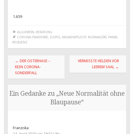
1.659
ALLGEMEIN
,
BERATUNG
CORONA-PANDEMIE
,
DGPFG
,
MASKENPFLICHT
,
NORMALITÄT
,
PANIK
,
RESILIENZ
Beitragsnavigation
←
DER OSTERHASE –
VERMISSTE HELDEN VOR
KEIN CORONA-
LEEREM SAAL
→
SONDERFALL
Ein Gedanke zu „
Neue Normalität ohne
Blaupause
“
Franziska
24. April 2020 um 19:52 Uhr