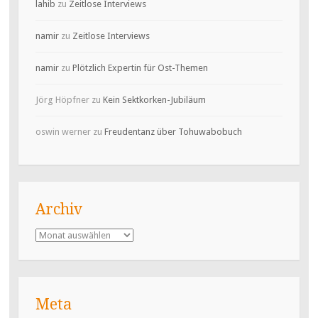
lahib
zu
Zeitlose Interviews
namir
zu
Zeitlose Interviews
namir
zu
Plötzlich Expertin für Ost-Themen
Jörg Höpfner
zu
Kein Sektkorken-Jubiläum
oswin werner
zu
Freudentanz über Tohuwabobuch
Archiv
Archiv
Meta