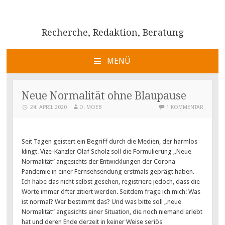
Recherche, Redaktion, Beratung
MENÜ
ZUM
INHALT
Neue Normalität ohne Blaupause
SPRINGEN
24. APRIL 2020
D. MOEB
1 KOMMENTAR
Seit Tagen geistert ein Begriff durch die Medien, der harmlos
klingt. Vize-Kanzler Olaf Scholz soll die Formulierung „Neue
Normalität“ angesichts der Entwicklungen der Corona-
Pandemie in einer Fernsehsendung erstmals geprägt haben.
Ich habe das nicht selbst gesehen, registriere jedoch, dass die
Worte immer öfter zitiert werden. Seitdem frage ich mich: Was
ist normal? Wer bestimmt das? Und was bitte soll „neue
Normalität“ angesichts einer Situation, die noch niemand erlebt
hat und deren Ende derzeit in keiner Weise seriös