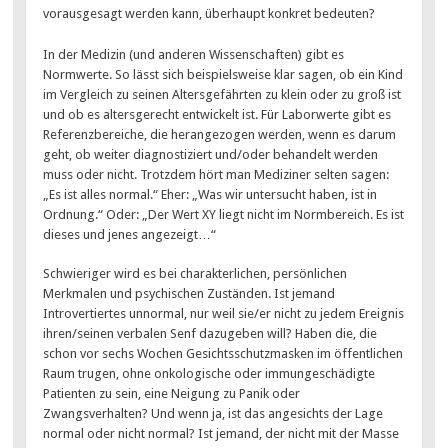
vorausgesagt werden kann, überhaupt konkret bedeuten?
In der Medizin (und anderen Wissenschaften) gibt es
Normwerte. So lässt sich beispielsweise klar sagen, ob ein Kind
im Vergleich zu seinen Altersgefährten zu klein oder zu groß ist
und ob es altersgerecht entwickelt ist. Für Laborwerte gibt es
Referenzbereiche, die herangezogen werden, wenn es darum
geht, ob weiter diagnostiziert und/oder behandelt werden
muss oder nicht. Trotzdem hört man Mediziner selten sagen:
„Es ist alles normal.“ Eher: „Was wir untersucht haben, ist in
Ordnung.“ Oder: „Der Wert XY liegt nicht im Normbereich. Es ist
dieses und jenes angezeigt…“
Schwieriger wird es bei charakterlichen, persönlichen
Merkmalen und psychischen Zuständen. Ist jemand
Introvertiertes unnormal, nur weil sie/er nicht zu jedem Ereignis
ihren/seinen verbalen Senf dazugeben will? Haben die, die
schon vor sechs Wochen Gesichtsschutzmasken im öffentlichen
Raum trugen, ohne onkologische oder immungeschädigte
Patienten zu sein, eine Neigung zu Panik oder
Zwangsverhalten? Und wenn ja, ist das angesichts der Lage
normal oder nicht normal? Ist jemand, der nicht mit der Masse