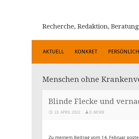
Recherche, Redaktion, Beratung
ZUM
AKTUELL
KONKRET
PERSÖNLIC
INHALT
SPRINGEN
Menschen ohne Krankenv
Blinde Flecke und verna
23. APRIL 2022
D. MOEB
Zu meinem Beitrag vom 14. Februar postet