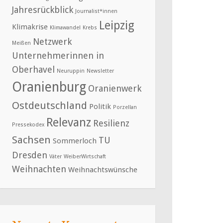
Jahresrückblick
Journalist*innen
Leipzig
Klimakrise
Klimawandel
Krebs
Netzwerk
Meißen
Unternehmerinnen in
Oberhavel
Neuruppin
Newsletter
Oranienburg
Oranienwerk
Ostdeutschland
Politik
Porzellan
Relevanz
Resilienz
Pressekodex
Sachsen
TU
Sommerloch
Dresden
Väter
WeiberWirtschaft
Weihnachten
Weihnachtswünsche