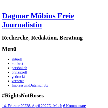
Dagmar Möbius Freie
Journalistin
Recherche, Redaktion, Beratung
Menü
Zum
aktuell
Inhalt
konkret
springen
persönlich
prinzipiell
gedruckt
vernetzt
Impressum/Datenschutz
#RightsNotRoses
14. Februar 2022
8. April 2022
D. Moeb
6 Kommentare