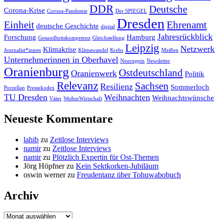
DDR
Deutsche
Corona-Krise
Corona-Pandemie
Der SPIEGEL
Dresden
Einheit
Ehrenamt
deutsche Geschichte
digital
Jahresrückblick
Forschung
Hamburg
Gesundheitskompetenz
Gleichstellung
Leipzig
Netzwerk
Klimakrise
Journalist*innen
Klimawandel
Krebs
Meißen
Unternehmerinnen in Oberhavel
Neuruppin
Newsletter
Oranienburg
Ostdeutschland
Oranienwerk
Politik
Relevanz
Sachsen
Resilienz
Sommerloch
Porzellan
Pressekodex
TU Dresden
Weihnachten
Weihnachtswünsche
Väter
WeiberWirtschaft
Neueste Kommentare
lahib
zu
Zeitlose Interviews
namir
zu
Zeitlose Interviews
namir
zu
Plötzlich Expertin für Ost-Themen
Jörg Höpfner
zu
Kein Sektkorken-Jubiläum
oswin werner
zu
Freudentanz über Tohuwabobuch
Archiv
Archiv