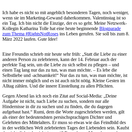
Ich habe es nicht so mit angeblich besonderen Tagen, noch weniger,
wenn sie im Marketing-Gewand daherkommen. Valentinstag ist so
ein Tag. Ich bin nicht die Einzige, der es so geht. Meine Netzwerk-
Kollegin Katharina Tolle hat eine heute beginnende
Blogparade
zum Thema #RightsNotRoses
ins Leben gerufen. Sie soll bis zum 8.
März 2022 laufen. Gute Idee!
Eine Freundin schrieb mir heute sehr früh: „Statt die Liebe zu einer
anderen Person zu zelebrieren, kann der 14. Februar auch der
perfekte Tag sein, um die Liebe zu sich selbst zu pflegen – und
einen Tag lang nur das zu tun, was man möchte. – Es lebe die
Selbstliebe und -achtsamkeit!“ Nur das zu tun, was man möchte, ist
nicht immer möglich und es ist auch nicht nötig. Kleine Gesten im
Alltag zählen. Und die innere Einstellung zu allen Pflichten.
Gegen Abend las ich noch ein Zitat auf Social-Media: „Deine
Aufgabe ist nicht, nach Liebe zu suchen, sondern nur alle
Hindernisse in dir zu suchen und zu finden, die du dagegen
aufgebaut hast.“ Rumi, dem die Worte zugeschrieben werden, gilt
als einer der bedeutendsten persischsprachigen Dichter und
Gelehrten des Mittelalters. Er muss so etwas wie das Feindbild des
in der weltlichen Welt zelebrierten Tages der Liebenden sein. Kaufst