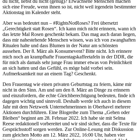
du nicht, liebst du nicht (genug)? Erwachsene Menschen machen
sich eine Freude, wenn ihnen so ist, nicht weil irgendein bestimmter
Aktionstag im Kalender steht.
Aber was bedeutet nun – #RightsNotRoses? Frei übersetzt
„Gerechtigkeit statt Rosen“. Ich kann mich nicht erinnern, wann ich
das letzte Mal Rosen geschenkt bekam. Das mag auch daran liegen,
dass mir nahestehende Menschen wissen, was ich von zwanghaften
Ritualen halte und dass Blumen in der Natur am schönsten
aussehen. Der 8. März als Konsumevent? Bitte nicht. Ich erinnere
mich noch an krampfhafte Frauentagskaffeetafeln in der DDR, die
für mich als damals sehr junge Frau immer etwas von Peinlichkeit
an sich hatten und das Gefühl, es möge bald vorbei sein.
Aufmerksamkeit nur an einem Tag? Geschenkt.
Den Frauentag wie einen privaten Geburtstag zu feiern, käme mir
nicht in den Sinn. Am und um den 8. März an Dinge zu erinnern
und einzufordern, die echte Gleichberechtigung bedeuten, finde ich
dagegen wichtig und sinnvoll. Deshalb werde ich auch in diesem
Jahr mit dem Netzwerk Unternehmerinnen in Oberhavel mehrere
Aktionen durchführen. Eine Blogreihe zum Thema „Gehen oder
Bleiben“ beginnt am 28. Februar 2022. Ich habe sie mit Selma
Reese redaktionell vorbereitet und wir sind sicher, dass die Texte für
Gesprächsstoff sorgen werden. Zur Online-Lesung mit Diskussion
zum gleichen Motto am 12. März 2022, 16:00 Uhr, haben vier