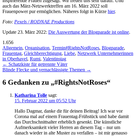
inspirierende Frauen zugesagt. Wir freuen uns sehr darauf. Und
auch das März-Netzwerktreffen am 16. März 2022 soll
Frauenpower pur ermöglichen. Näheres folgt in Kürze
hier
.
Foto:
Pexels / RODNAE Productions
Update 23. März 2022:
Die Auswertung der Blogparade ist online
.
1.656
Allgemein
,
Organisation
,
Termin
#RightsNotRoses
,
Blogparade
,
Frauentag
,
Gleichberechtigung
,
Liebe
,
Netzwerk Unternehmerinnen
in Oberhavel
,
Rumi
,
Valentinstag
Beitragsnavigation
←
Schatzkiste für getrennte Väter
Blinde Flecke und vernachlässigte Themen
→
6 Gedanken zu „
#RightsNotRoses
“
Katharina Tolle
sagt:
15. Februar 2022 um 05:52 Uhr
Hallo Dagmar, danke dir für deinen Beitrag! Ich war vor
Corona mal auf einem Frauentag-Frühstück und habe damit
das Durchschnittsalter erheblich gesenkt. Die künstliche
Aufmerksamkeit vieler Herren an diesem Tag – nur um
danach wieder in alte Muster zu verfallen – ist mir genauso